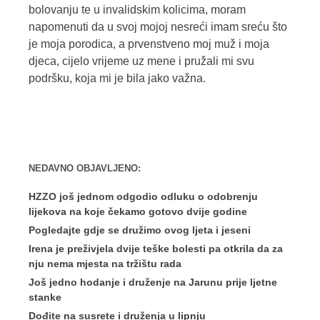
bolovanju te u invalidskim kolicima, moram
napomenuti da u svoj mojoj nesreći imam sreću što
je moja porodica, a prvenstveno moj muž i moja
djeca, cijelo vrijeme uz mene i pružali mi svu
podršku, koja mi je bila jako važna.
NEDAVNO OBJAVLJENO:
HZZO još jednom odgodio odluku o odobrenju
lijekova na koje čekamo gotovo dvije godine
Pogledajte gdje se družimo ovog ljeta i jeseni
Irena je preživjela dvije teške bolesti pa otkrila da za
nju nema mjesta na tržištu rada
Još jedno hodanje i druženje na Jarunu prije ljetne
stanke
Dođite na susrete i druženja u lipnju