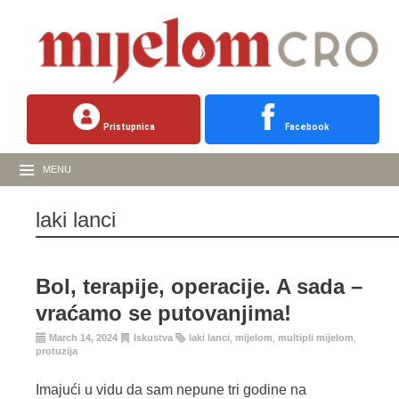
Pristupnica
Facebook
MENU
laki lanci
Bol, terapije, operacije. A sada –
vraćamo se putovanjima!
March 14, 2024
Iskustva
laki lanci
,
mijelom
,
multipli mijelom
,
protuzija
Imajući u vidu da sam nepune tri godine na