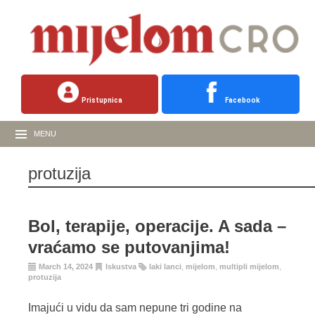
Pristupnica
Facebook
MENU
protuzija
Bol, terapije, operacije. A sada –
vraćamo se putovanjima!
March 14, 2024
Iskustva
laki lanci
,
mijelom
,
multipli mijelom
,
protuzija
Imajući u vidu da sam nepune tri godine na