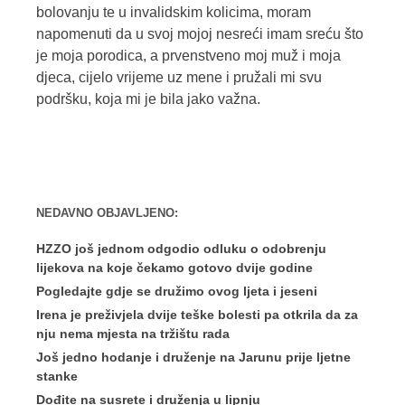
bolovanju te u invalidskim kolicima, moram
napomenuti da u svoj mojoj nesreći imam sreću što
je moja porodica, a prvenstveno moj muž i moja
djeca, cijelo vrijeme uz mene i pružali mi svu
podršku, koja mi je bila jako važna.
NEDAVNO OBJAVLJENO:
HZZO još jednom odgodio odluku o odobrenju
lijekova na koje čekamo gotovo dvije godine
Pogledajte gdje se družimo ovog ljeta i jeseni
Irena je preživjela dvije teške bolesti pa otkrila da za
nju nema mjesta na tržištu rada
Još jedno hodanje i druženje na Jarunu prije ljetne
stanke
Dođite na susrete i druženja u lipnju