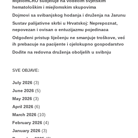
MijelomCRO sudjeluje na vodećim svjetskim
hematološkim i miejlomskim skupovima
Dojmovi sa svibanjskog hodanja i druženja na Jarunu
Sustav palijativne skrbi u Hrvatskoj: Neprepoznat,
nepovezan i ovisan o entuzijazmu pojedinaca
Odgođeni pristup liječenju ne smanjuje troškove, već
ih prebacuje na pacijente i cjelokupno gospodarstvo
Dođite na redovna druženja oboljelih u svibnju
SVE OBJAVE:
July 2026
(3)
June 2026
(5)
May 2026
(3)
April 2026
(6)
March 2026
(10)
February 2026
(4)
January 2026
(3)