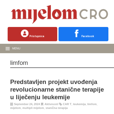
Pristupnica
Facebook
MENU
limfom
Predstavljen projekt uvođenja
revolucionarne stanične terapije
u liječenju leukemije
September 24, 2024
Aktivnosti
CAR T
,
leukemija
,
limfom
,
mijelom
,
multipli mijelom
,
stanična terapija