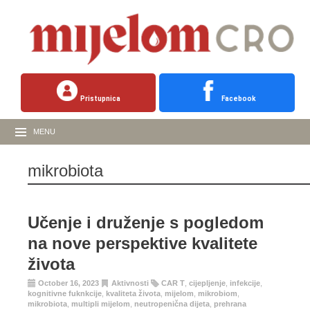
Pristupnica
Facebook
MENU
mikrobiota
Učenje i druženje s pogledom
na nove perspektive kvalitete
života
October 16, 2023
Aktivnosti
CAR T
,
cijepljenje
,
infekcije
,
kognitivne fuknkcije
,
kvaliteta života
,
mijelom
,
mikrobiom
,
mikrobiota
,
multipli mijelom
,
neutropenična dijeta
,
prehrana