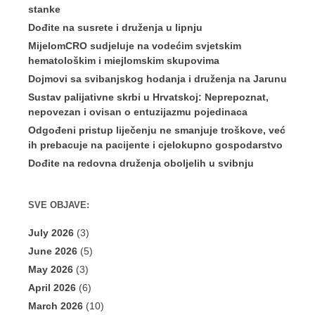
stanke
Dođite na susrete i druženja u lipnju
MijelomCRO sudjeluje na vodećim svjetskim
hematološkim i miejlomskim skupovima
Dojmovi sa svibanjskog hodanja i druženja na Jarunu
Sustav palijativne skrbi u Hrvatskoj: Neprepoznat,
nepovezan i ovisan o entuzijazmu pojedinaca
Odgođeni pristup liječenju ne smanjuje troškove, već
ih prebacuje na pacijente i cjelokupno gospodarstvo
Dođite na redovna druženja oboljelih u svibnju
SVE OBJAVE:
July 2026
(3)
June 2026
(5)
May 2026
(3)
April 2026
(6)
March 2026
(10)