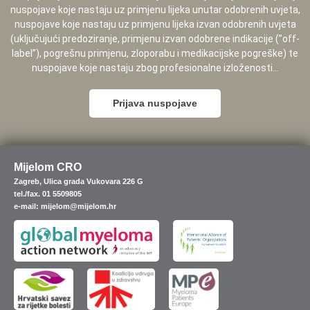
nuspojave koje nastaju uz primjenu lijeka unutar odobrenih uvjeta,
nuspojave koje nastaju uz primjenu lijeka izvan odobrenih uvjeta
(uključujući predoziranje, primjenu izvan odobrene indikacije (”off-
label”), pogrešnu primjenu, zloporabu i medikacijske pogreške) te
nuspojave koje nastaju zbog profesionalne izloženosti...
Prijava nuspojave
Mijelom CRO
Zagreb, Ulica grada Vukovara 226 G
tel./fax. 01 5509805
e-mail: mijelom@mijelom.hr