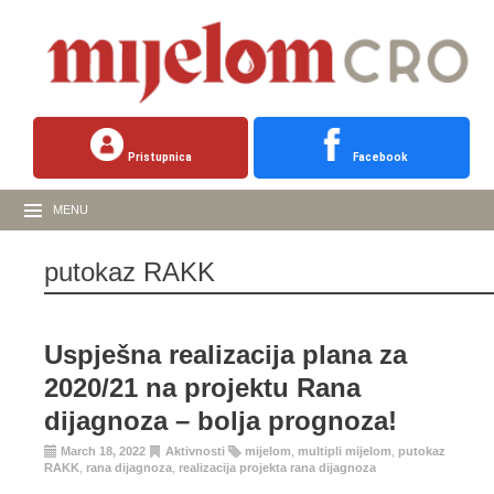
Pristupnica
Facebook
MENU
putokaz RAKK
Uspješna realizacija plana za
2020/21 na projektu Rana
dijagnoza – bolja prognoza!
March 18, 2022
Aktivnosti
mijelom
,
multipli mijelom
,
putokaz
RAKK
,
rana dijagnoza
,
realizacija projekta rana dijagnoza