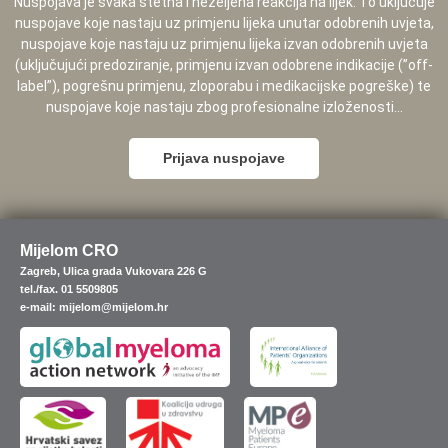
Nuspojava je svaka štetna i neželjena reakcija na lijek. To uključuje
nuspojave koje nastaju uz primjenu lijeka unutar odobrenih uvjeta,
nuspojave koje nastaju uz primjenu lijeka izvan odobrenih uvjeta
(uključujući predoziranje, primjenu izvan odobrene indikacije (”off-
label”), pogrešnu primjenu, zloporabu i medikacijske pogreške) te
nuspojave koje nastaju zbog profesionalne izloženosti...
Prijava nuspojave
Mijelom CRO
Zagreb, Ulica grada Vukovara 226 G
tel./fax. 01 5509805
e-mail: mijelom@mijelom.hr