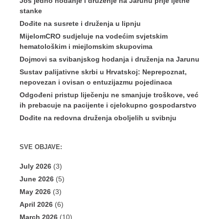
Još jedno hodanje i druženje na Jarunu prije ljetne
stanke
Dođite na susrete i druženja u lipnju
MijelomCRO sudjeluje na vodećim svjetskim
hematološkim i miejlomskim skupovima
Dojmovi sa svibanjskog hodanja i druženja na Jarunu
Sustav palijativne skrbi u Hrvatskoj: Neprepoznat,
nepovezan i ovisan o entuzijazmu pojedinaca
Odgođeni pristup liječenju ne smanjuje troškove, već
ih prebacuje na pacijente i cjelokupno gospodarstvo
Dođite na redovna druženja oboljelih u svibnju
SVE OBJAVE:
July 2026
(3)
June 2026
(5)
May 2026
(3)
April 2026
(6)
March 2026
(10)