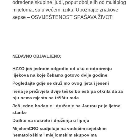
određene skupine ljudi, poput oboljelih od multiplog
mijeloma, su u većem riziku. Upoznajte znakove
sepse – OSVIJEŠTENOST SPAŠAVA ŽIVOT!
NEDAVNO OBJAVLJENO:
HZZO još jednom odgodio odluku o odobrenju
lijekova na koje čekamo gotovo dvije godine
Pogledajte gdje se družimo ovog ljeta i jeseni
Irena je preživjela dvije teške bolesti pa otkrila da za
nju nema mjesta na tržištu rada
Još jedno hodanje i druženje na Jarunu prije ljetne
stanke
Dođite na susrete i druženja u lipnju
MijelomCRO sudjeluje na vodećim svjetskim
hematološkim i miejlomskim skupovima