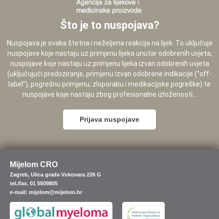
Što je to nuspojava?
Nuspojava je svaka štetna i neželjena reakcija na lijek. To uključuje
nuspojave koje nastaju uz primjenu lijeka unutar odobrenih uvjeta,
nuspojave koje nastaju uz primjenu lijeka izvan odobrenih uvjeta
(uključujući predoziranje, primjenu izvan odobrene indikacije (”off-
label”), pogrešnu primjenu, zloporabu i medikacijske pogreške) te
nuspojave koje nastaju zbog profesionalne izloženosti...
Prijava nuspojave
Mijelom CRO
Zagreb, Ulica grada Vukovara 226 G
tel./fax. 01 5509805
e-mail: mijelom@mijelom.hr