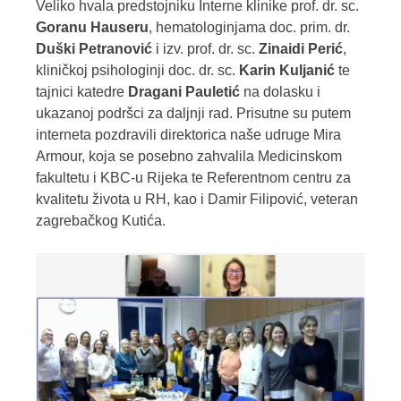
Veliko hvala predstojniku Interne klinike prof. dr. sc.
Goranu Hauseru
, hematologinjama doc. prim. dr.
Duški Petranović
i izv. prof. dr. sc.
Zinaidi Perić
,
kliničkoj psihologinji doc. dr. sc.
Karin Kuljanić
te
tajnici katedre
Dragani Pauletić
na dolasku i
ukazanoj podršci za daljnji rad. Prisutne su putem
interneta pozdravili direktorica naše udruge Mira
Armour, koja se posebno zahvalila Medicinskom
fakultetu i KBC-u Rijeka te Referentnom centru za
kvalitetu života u RH, kao i Damir Filipović, veteran
zagrebačkog Kutića.