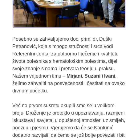
Posebno se zahvaljujemo doc. prim. dr. Duški
Petranović, koja s mnogo stručnosti i srca vodi
Referentni centar za potporno liječenje i kvalitetu
života bolesnika s hematološkim bolestima, dijeli
svoje znanje s nama i pretvara teoriju u praksu.
Našem vrijednom timu –
Mirjani, Suzani i Ivani
,
želimo zahvaliti na posvećenosti i čestitati na ovako
divnom početku.
Već na prvom susretu okupili smo se u velikom
broju. Druženje je proteklo u upoznavanju, razmjeni
iskustava i savjeta, u opuštenoj atmosferi uz smijeh,
poeziju i pjesmu. Vjerujemo da će se Kantunić
dodatno razvijati, da ćemo se još bolje povezati i biti