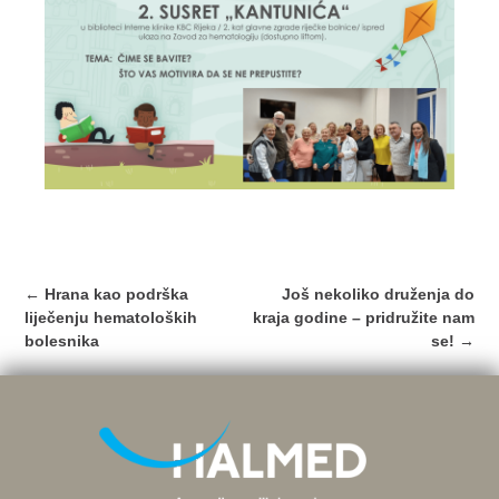
Post
←
Hrana kao podrška
Još nekoliko druženja do
navigation
liječenju hematoloških
kraja godine – pridružite nam
bolesnika
se!
→