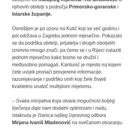
njihovih obitelji s područja
Primorsko-goranske
i
Istarske županije.
Osmišljen je po uzoru na Kutić koji se već godinu i
pol održava u Zagrebu jednom mjesečno. Pokazalo
se da podrška obitelji, prijatelja i drugih oboljelih
iznimno mnogo znači, pa ćemo se i u Rijeci nalaziti
jednom mjesečno kako bismo se družili i
međusobno pomagali. Kantunić je mjesto na kojem
ćete uvijek pronaći provjerene informacije,
razumijevanje i podršku onih koji žele živjeti
kvalitetno unatoč multiplom mijelomu.
–
Svaka inicijativa koja otvara mogućnost boljeg
liječenja daje nam dodatni optimizam i nadu
,
istaknula je članica našeg Upravnog odbora
Mirjana Ivaniš Mladenović
na svečanom otvaranju.