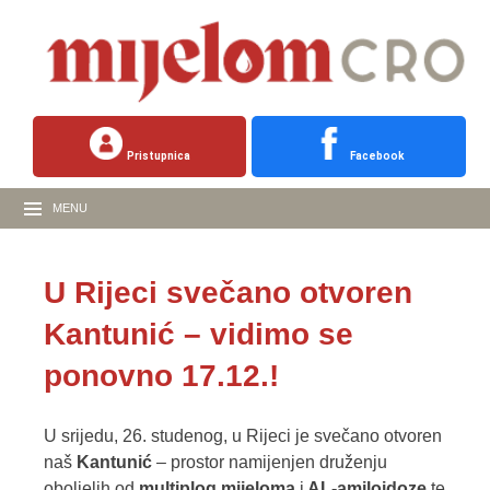
Pristupnica
Facebook
MENU
U Rijeci svečano otvoren
Kantunić – vidimo se
ponovno 17.12.!
U srijedu, 26. studenog, u Rijeci je svečano otvoren
naš
Kantunić
– prostor namijenjen druženju
oboljelih od
multiplog mijeloma
i
AL-amiloidoze
te