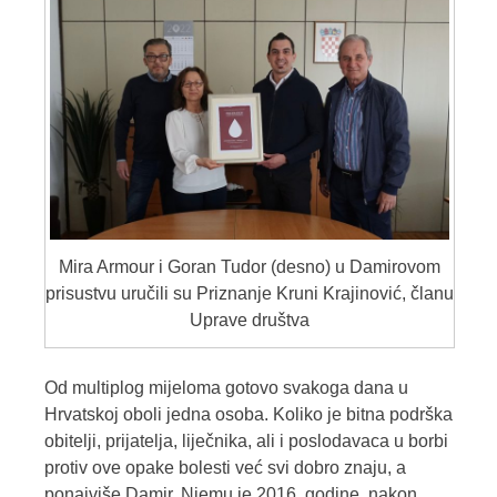
Mira Armour i Goran Tudor (desno) u Damirovom
prisustvu uručili su Priznanje Kruni Krajinović, članu
Uprave društva
Od multiplog mijeloma gotovo svakoga dana u
Hrvatskoj oboli jedna osoba. Koliko je bitna podrška
obitelji, prijatelja, liječnika, ali i poslodavaca u borbi
protiv ove opake bolesti već svi dobro znaju, a
ponajviše Damir. Njemu je 2016. godine, nakon