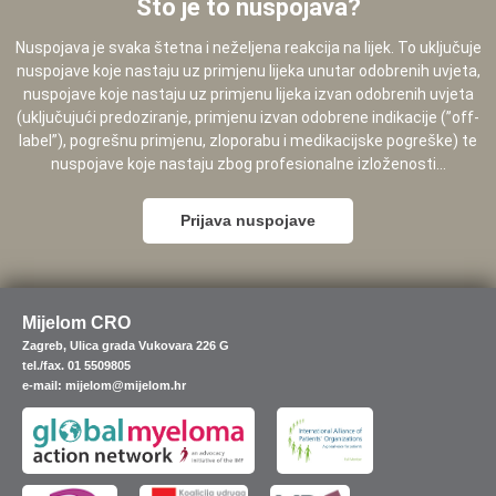
Što je to nuspojava?
Nuspojava je svaka štetna i neželjena reakcija na lijek. To uključuje
nuspojave koje nastaju uz primjenu lijeka unutar odobrenih uvjeta,
nuspojave koje nastaju uz primjenu lijeka izvan odobrenih uvjeta
(uključujući predoziranje, primjenu izvan odobrene indikacije (”off-
label”), pogrešnu primjenu, zloporabu i medikacijske pogreške) te
nuspojave koje nastaju zbog profesionalne izloženosti...
Prijava nuspojave
Mijelom CRO
Zagreb, Ulica grada Vukovara 226 G
tel./fax. 01 5509805
e-mail: mijelom@mijelom.hr