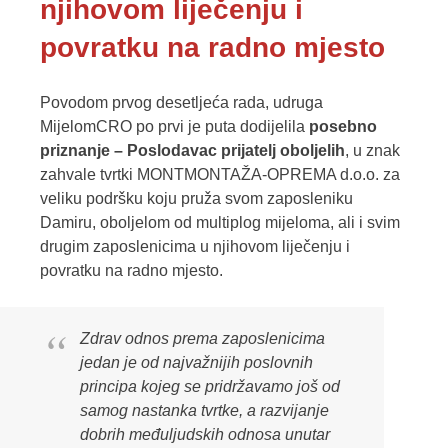
njihovom liječenju i
povratku na radno mjesto
Povodom prvog desetljeća rada, udruga
MijelomCRO po prvi je puta dodijelila
posebno
priznanje – Poslodavac prijatelj oboljelih
, u znak
zahvale tvrtki MONTMONTAŽA-OPREMA d.o.o. za
veliku podršku koju pruža svom zaposleniku
Damiru, oboljelom od multiplog mijeloma, ali i svim
drugim zaposlenicima u njihovom liječenju i
povratku na radno mjesto.
Zdrav odnos prema zaposlenicima
jedan je od najvažnijih poslovnih
principa kojeg se pridržavamo još od
samog nastanka tvrtke, a razvijanje
dobrih međuljudskih odnosa unutar