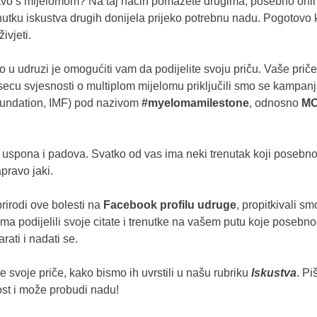
ustvo s mijelomom? Na taj način pomažete drugima, posebno onima
utku iskustva drugih donijela prijeko potrebnu nadu. Pogotovo 
ivjeti.
o u udruzi je omogućiti vam da podijelite svoju priču. Vaše prič
esecu svjesnosti o multiplom mijelomu priključili smo se kampa
oundation, IMF) pod nazivom
#myelomamilestone
, odnosno
MO
uspona i padova. Svatko od vas ima neki trenutak koji posebno pa
pravo jaki.
prirodi ove bolesti na
Facebook profilu udruge
, propitkivali s
a podijelili svoje citate i trenutke na vašem putu koje posebno 
rati i nadati se.
 svoje priče, kako bismo ih uvrstili u našu rubriku
Iskustva
. P
ost i može probudi nadu!