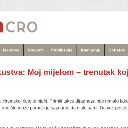
Iskustva
Novosti
Publikacije
Kampanje
Donatori
iskustva: Moj mijelom – trenutak k
atskoj čuje te riječi. Primiti takvu dijagnozu nije nimalo lako. N
Ali ono što može pomoći je saznanje da niste sami. Da već postoji