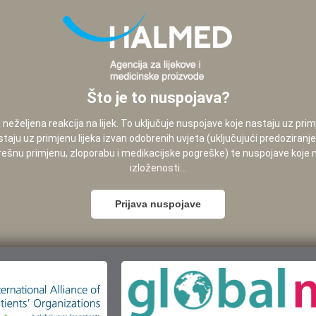
Što je to nuspojava?
neželjena reakcija na lijek. To uključuje nuspojave koje nastaju uz pri
staju uz primjenu lijeka izvan odobrenih uvjeta (uključujući predoziranj
pogrešnu primjenu, zloporabu i medikacijske pogreške) te nuspojave koje
izloženosti...
Prijava nuspojave