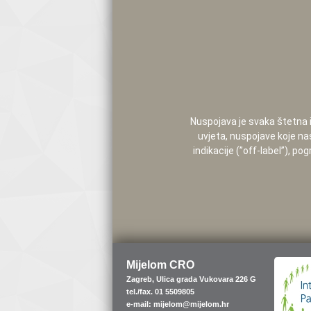
Nuspojava je svaka štetna i 
uvjeta, nuspojave koje na
indikacije (”off-label”), 
Mijelom CRO
Zagreb, Ulica grada Vukovara 226 G
tel./fax. 01 5509805
e-mail: mijelom@mijelom.hr