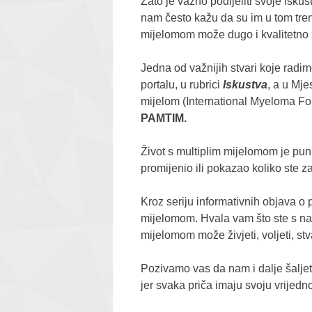
Zato je važno podijeliti svoje isk
nam često kažu da su im u tom tren
mijelomom može dugo i kvalitetno ž
Jedna od važnijih stvari koje radim
portalu, u rubrici
Iskustva
, a u Mj
mijelom (International Myeloma F
PAMTIM
.
Život s multiplim mijelomom je pun 
promijenio ili pokazao koliko ste za
Kroz seriju informativnih objava o 
mijelomom. Hvala vam što ste s nam
mijelomom može živjeti, voljeti, stva
Pozivamo vas da nam i dalje šaljete
jer svaka priča imaju svoju vrijedn