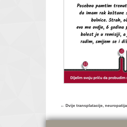
Post
←
Dvije transplatacije, neuropatija
navigation