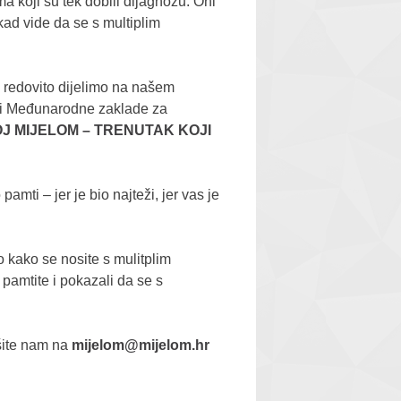
 koji su tek dobili dijagnozu. Oni
kad vide da se s multiplim
e redovito dijelimo na našem
nji Međunarodne zaklade za
J MIJELOM – TRENUTAK KOJI
mti – jer je bio najteži, jer vas je
mo kako se nosite s mulitplim
pamtite i pokazali da se s
išite nam na
mijelom@mijelom.hr