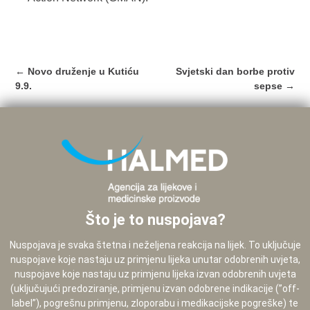
Post
←
Novo druženje u Kutiću
Svjetski dan borbe protiv
navigation
9.9.
sepse
→
Što je to nuspojava?
Nuspojava je svaka štetna i neželjena reakcija na lijek. To uključuje
nuspojave koje nastaju uz primjenu lijeka unutar odobrenih uvjeta,
nuspojave koje nastaju uz primjenu lijeka izvan odobrenih uvjeta
(uključujući predoziranje, primjenu izvan odobrene indikacije (”off-
label”), pogrešnu primjenu, zloporabu i medikacijske pogreške) te