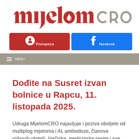
Pristupnica
Facebook
MENU
Dođite na Susret izvan
bolnice u Rapcu, 11.
listopada 2025.
Udruga MijelomCRO najavljuje i poziva oboljele od
multiplog mijeloma i AL amiloidoze, članove
njihovih obitelji, liječnike, medicinske sestre i sve