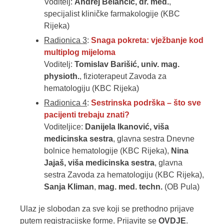
Voditelj:
Andrej Belančić, dr. med.
,
specijalist kliničke farmakologije (KBC
Rijeka)
Radionica 3
:
Snaga pokreta: vježbanje kod
multiplog mijeloma
Voditelj:
Tomislav Barišić, univ. mag.
physioth.
, fizioterapeut Zavoda za
hematologiju (KBC Rijeka)
Radionica 4
:
Sestrinska podrška – što sve
pacijenti trebaju znati?
Voditeljice:
Danijela Ikanović, viša
medicinska sestra
, glavna sestra Dnevne
bolnice hematologije (KBC Rijeka),
Nina
Jajaš, viša medicinska sestra
, glavna
sestra Zavoda za hematologiju (KBC Rijeka),
Sanja Kliman
,
mag. med. techn.
(OB Pula)
Ulaz je slobodan za sve koji se prethodno prijave
putem registracijske forme. Prijavite se
OVDJE
.