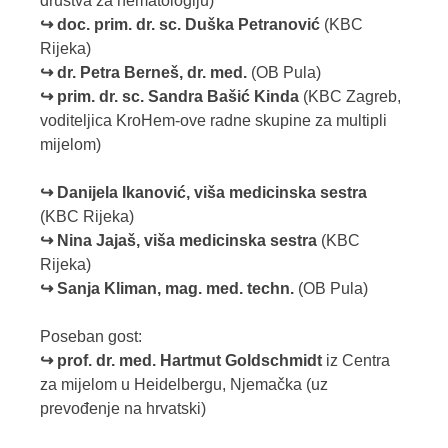
društva za hematologiju)
↪ doc. prim. dr. sc. Duška Petranović
(KBC
Rijeka)
↪ dr. Petra Berneš, dr. med.
(OB Pula)
↪
prim. dr. sc. Sandra Bašić Kinda
(KBC Zagreb,
voditeljica KroHem-ove radne skupine za multipli
mijelom)
↪ Danijela Ikanović, viša medicinska sestra
(KBC Rijeka)
↪ Nina Jajaš, viša medicinska sestra
(KBC
Rijeka)
↪ Sanja Kliman, mag. med. techn.
(OB Pula)
Poseban gost:
↪ prof. dr. med. Hartmut Goldschmidt
iz Centra
za mijelom u Heidelbergu, Njemačka (uz
prevođenje na hrvatski)