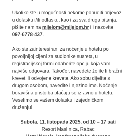
Ukoliko ste u mogućnosti nekome ponuditi prijevoz
u dolasku i/ili odlasku, kao i za sva druga pitanja,
pišite nam na
mijelom@mijelom.hr
ili nazovite
097-6778-437
.
Ako ste zainteresirani za noćenje u hotelu po
povoljnijoj cijeni za sudionike susreta, u
registracijskoj formi odaberite opciju koja vam
najviše odgovara. Također, navedete želite li bračni
krevet ili odvojene krevete. Ako sobu dijelite s
drugom osobom, navedite i njezino ime. Noćenje i
boravišna pristojba plaćaju se izravno u hotelu.
Veselimo se vašem dolasku i zajedničkom
druženju!
Subota, 11. listopada 2025, od 10 – 17 sati
Resort Maslinica, Rabac