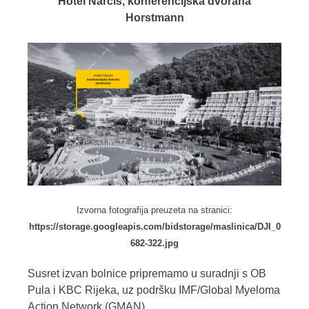
Hotel Narcis, konferencijska dvorana
Horstmann
Izvorna fotografija preuzeta na stranici:
https://storage.googleapis.com/bidstorage/maslinica/DJI_0
682-322.jpg
Susret izvan bolnice pripremamo u suradnji s OB
Pula i KBC Rijeka, uz podršku IMF/Global Myeloma
Action Network (GMAN).