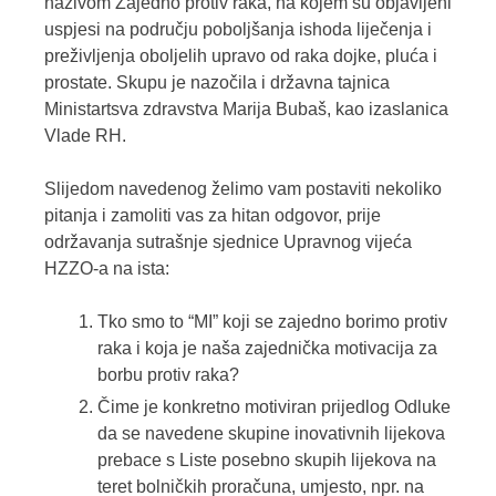
nazivom Zajedno protiv raka, na kojem su objavljeni
uspjesi na području poboljšanja ishoda liječenja i
preživljenja oboljelih upravo od raka dojke, pluća i
prostate. Skupu je nazočila i državna tajnica
Ministartsva zdravstva Marija Bubaš, kao izaslanica
Vlade RH.
Slijedom navedenog želimo vam postaviti nekoliko
pitanja i zamoliti vas za hitan odgovor, prije
održavanja sutrašnje sjednice Upravnog vijeća
HZZO-a na ista:
Tko smo to “MI” koji se zajedno borimo protiv
raka i koja je naša zajednička motivacija za
borbu protiv raka?
Čime je konkretno motiviran prijedlog Odluke
da se navedene skupine inovativnih lijekova
prebace s Liste posebno skupih lijekova na
teret bolničkih proračuna, umjesto, npr. na