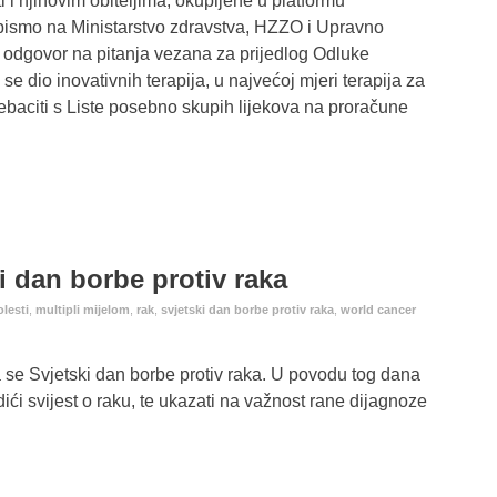
 i njihovim obiteljima, okupljene u platformu
 pismo na Ministarstvo zdravstva, HZZO i Upravno
n odgovor na pitanja vezana za prijedlog Odluke
 dio inovativnih terapija, u najvećoj mjeri terapija za
rebaciti s Liste posebno skupih lijekova na proračune
i dan borbe protiv raka
lesti
,
multipli mijelom
,
rak
,
svjetski dan borbe protiv raka
,
world cancer
 se Svjetski dan borbe protiv raka. U povodu tog dana
ći svijest o raku, te ukazati na važnost rane dijagnoze