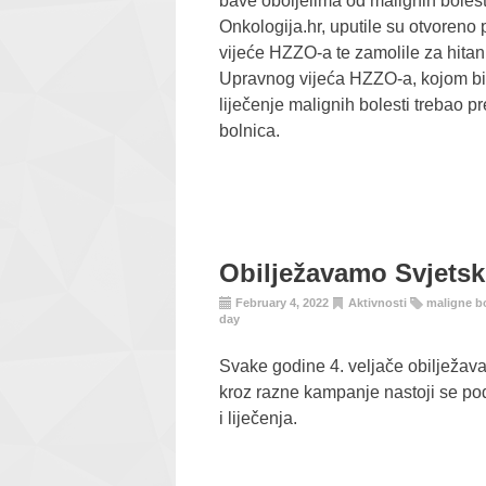
bave oboljelima od malignih bolesti
Onkologija.hr, uputile su otvoreno
vijeće HZZO-a te zamolile za hita
Upravnog vijeća HZZO-a, kojom bi se
liječenje malignih bolesti trebao p
bolnica.
Obilježavamo Svjetsk
February 4, 2022
Aktivnosti
maligne bo
day
Svake godine 4. veljače obilježava
kroz razne kampanje nastoji se podi
i liječenja.