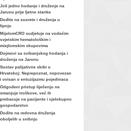
Još jedno hodanje i druženje na
Jarunu prije ljetne stanke
Dođite na susrete i druženja u
lipnju
MijelomCRO sudjeluje na vodećim
svjetskim hematološkim i
miejlomskim skupovima
Dojmovi sa svibanjskog hodanja i
druženja na Jarunu
Sustav palijativne skrbi u
Hrvatskoj: Neprepoznat, nepovezan
i ovisan o entuzijazmu pojedinaca
Odgođeni pristup liječenju ne
smanjuje troškove, već ih
prebacuje na pacijente i cjelokupno
gospodarstvo
Dođite na redovna druženja
oboljelih u svibnju