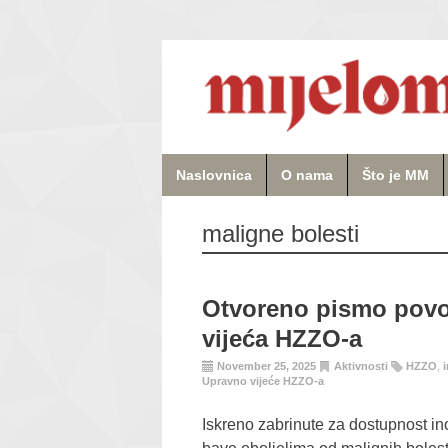
Naslovnica
O nama
Što je MM
maligne bolesti
Otvoreno pismo povo
vijeća HZZO-a
November 25, 2025
Aktivnosti
HZZO
,
Upravno vijeće HZZO-a
Iskreno zabrinute za dostupnost ino