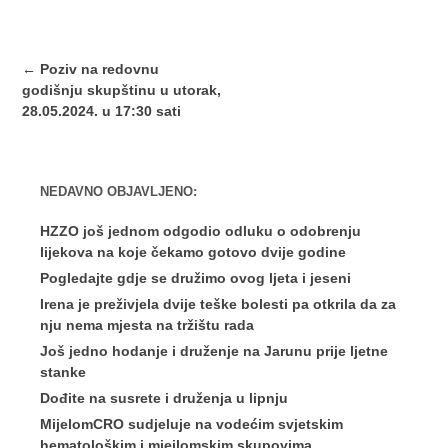
Post
←
Poziv na redovnu
navigation
godišnju skupštinu u utorak,
28.05.2024. u 17:30 sati
NEDAVNO OBJAVLJENO:
HZZO još jednom odgodio odluku o odobrenju
lijekova na koje čekamo gotovo dvije godine
Pogledajte gdje se družimo ovog ljeta i jeseni
Irena je preživjela dvije teške bolesti pa otkrila da za
nju nema mjesta na tržištu rada
Još jedno hodanje i druženje na Jarunu prije ljetne
stanke
Dođite na susrete i druženja u lipnju
MijelomCRO sudjeluje na vodećim svjetskim
hematološkim i miejlomskim skupovima