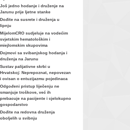
Još jedno hodanje i druženje na
Jarunu prije ljetne stanke
Dođite na susrete i druženja u
lipnju
MijelomCRO sudjeluje na vodećim
svjetskim hematološkim i
miejlomskim skupovima
Dojmovi sa svibanjskog hodanja i
druženja na Jarunu
Sustav palijativne skrbi u
Hrvatskoj: Neprepoznat, nepovezan
i ovisan o entuzijazmu pojedinaca
Odgođeni pristup liječenju ne
smanjuje troškove, već ih
prebacuje na pacijente i cjelokupno
gospodarstvo
Dođite na redovna druženja
oboljelih u svibnju