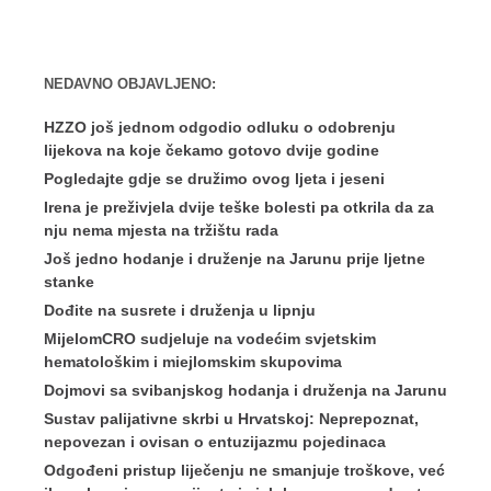
NEDAVNO OBJAVLJENO:
HZZO još jednom odgodio odluku o odobrenju
lijekova na koje čekamo gotovo dvije godine
Pogledajte gdje se družimo ovog ljeta i jeseni
Irena je preživjela dvije teške bolesti pa otkrila da za
nju nema mjesta na tržištu rada
Još jedno hodanje i druženje na Jarunu prije ljetne
stanke
Dođite na susrete i druženja u lipnju
MijelomCRO sudjeluje na vodećim svjetskim
hematološkim i miejlomskim skupovima
Dojmovi sa svibanjskog hodanja i druženja na Jarunu
Sustav palijativne skrbi u Hrvatskoj: Neprepoznat,
nepovezan i ovisan o entuzijazmu pojedinaca
Odgođeni pristup liječenju ne smanjuje troškove, već