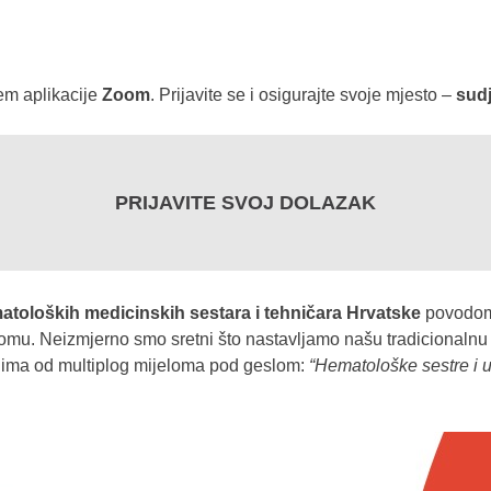
em aplikacije
Zoom
. Prijavite se i osigurajte svoje mjesto –
sudj
PRIJAVITE SVOJ DOLAZAK
toloških medicinskih sestara i tehničara Hrvatske
povodom
lomu. Neizmjerno smo sretni što nastavljamo našu tradicionalnu
elima od multiplog mijeloma pod geslom:
“Hematološke sestre i 