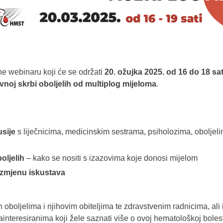
ne webinaru koji će se održati
20. ožujka 2025. od 16 do 18 sat
ivnoj skrbi oboljelih od multiplog mijeloma
.
usije
s liječnicima, medicinskim sestrama, psiholozima, oboljel
oljelih
– kako se nositi s izazovima koje donosi mijelom
razmjenu iskustava
boljelima i njihovim obiteljima te zdravstvenim radnicima, ali i
zainteresiranima koji žele saznati više o ovoj hematološkoj bole