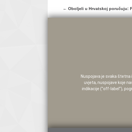
Post
←
Oboljeli u Hrvatskoj poručuju: 
navigation
Nuspojava je svaka štetna i 
uvjeta, nuspojave koje na
indikacije (”off-label”), 