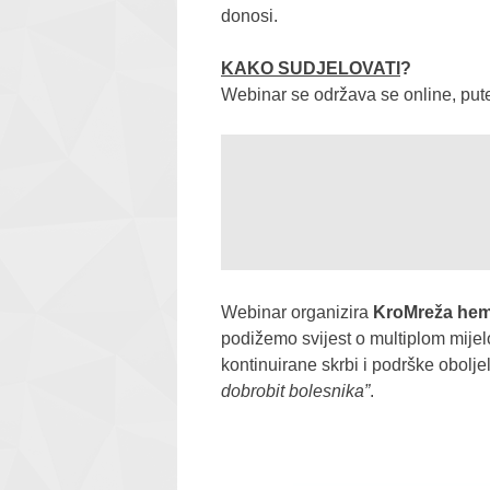
donosi.
KAKO SUDJELOVATI
?
Webinar se održava se online, put
Webinar organizira
KroMreža hema
podižemo svijest o multiplom mije
kontinuirane skrbi i podrške obolj
dobrobit bolesnika”
.