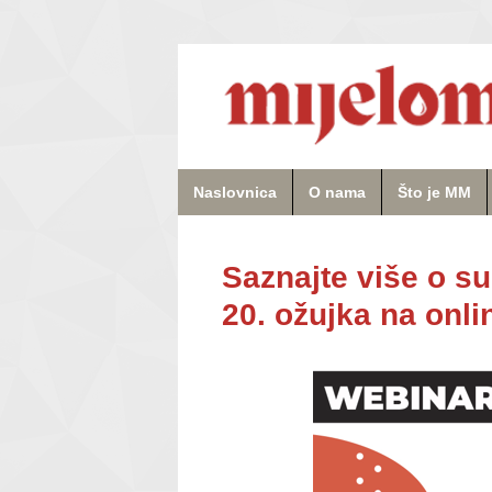
Naslovnica
O nama
Što je MM
Saznajte više o su
20. ožujka na onl