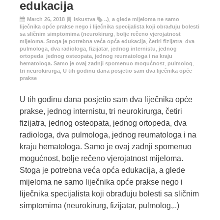
edukacija
March 26, 2018
Iskustva
..)
,
a glede mijeloma ne samo
liječnika opće prakse nego i liječnika specijalista koji obrađuju bolesti
sa sličnim simptomima (neurokirurg
,
bolje rečeno vjerojatnost
mijeloma. Stoga je potrebna veća opća edukacija
,
četiri fizijatra
,
dva
pulmologa
,
dva radiologa
,
fizijatar
,
jednog internistu
,
jednog
ortopeda
,
jednog osteopata
,
jednog reumatologa i na kraju
hematologa. Samo je ovaj zadnji spomenuo mogućnost
,
pulmolog
,
tri neurokirurga
,
U tih godinu dana posjetio sam dva liječnika opće
prakse
U tih godinu dana posjetio sam dva liječnika opće
prakse, jednog internistu, tri neurokirurga, četiri
fizijatra, jednog osteopata, jednog ortopeda, dva
radiologa, dva pulmologa, jednog reumatologa i na
kraju hematologa. Samo je ovaj zadnji spomenuo
mogućnost, bolje rečeno vjerojatnost mijeloma.
Stoga je potrebna veća opća edukacija, a glede
mijeloma ne samo liječnika opće prakse nego i
liječnika specijalista koji obrađuju bolesti sa sličnim
simptomima (neurokirurg, fizijatar, pulmolog,..)