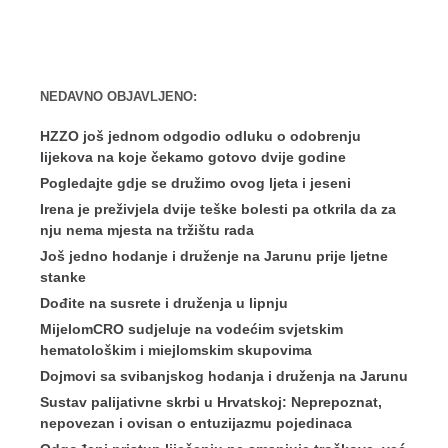
NEDAVNO OBJAVLJENO:
HZZO još jednom odgodio odluku o odobrenju
lijekova na koje čekamo gotovo dvije godine
Pogledajte gdje se družimo ovog ljeta i jeseni
Irena je preživjela dvije teške bolesti pa otkrila da za
nju nema mjesta na tržištu rada
Još jedno hodanje i druženje na Jarunu prije ljetne
stanke
Dođite na susrete i druženja u lipnju
MijelomCRO sudjeluje na vodećim svjetskim
hematološkim i miejlomskim skupovima
Dojmovi sa svibanjskog hodanja i druženja na Jarunu
Sustav palijativne skrbi u Hrvatskoj: Neprepoznat,
nepovezan i ovisan o entuzijazmu pojedinaca