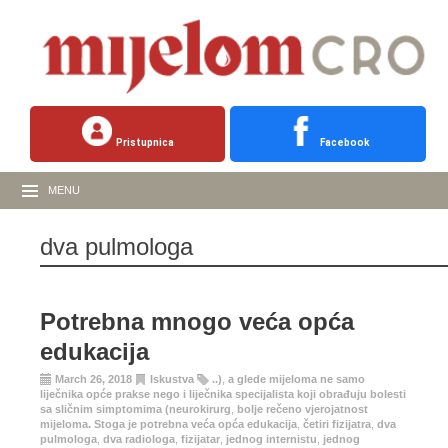
Pristupnica
Facebook
MENU
dva pulmologa
Potrebna mnogo veća opća
edukacija
March 26, 2018
Iskustva
..)
,
a glede mijeloma ne samo
liječnika opće prakse nego i liječnika specijalista koji obrađuju bolesti
sa sličnim simptomima (neurokirurg
,
bolje rečeno vjerojatnost
mijeloma. Stoga je potrebna veća opća edukacija
,
četiri fizijatra
,
dva
pulmologa
,
dva radiologa
,
fizijatar
,
jednog internistu
,
jednog