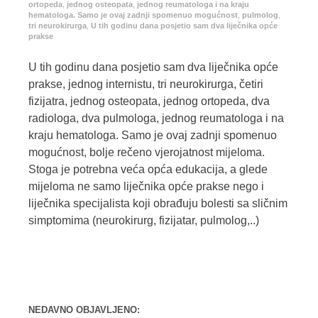
ortopeda
,
jednog osteopata
,
jednog reumatologa i na kraju
hematologa. Samo je ovaj zadnji spomenuo mogućnost
,
pulmolog
,
tri neurokirurga
,
U tih godinu dana posjetio sam dva liječnika opće
prakse
U tih godinu dana posjetio sam dva liječnika opće
prakse, jednog internistu, tri neurokirurga, četiri
fizijatra, jednog osteopata, jednog ortopeda, dva
radiologa, dva pulmologa, jednog reumatologa i na
kraju hematologa. Samo je ovaj zadnji spomenuo
mogućnost, bolje rečeno vjerojatnost mijeloma.
Stoga je potrebna veća opća edukacija, a glede
mijeloma ne samo liječnika opće prakse nego i
liječnika specijalista koji obrađuju bolesti sa sličnim
simptomima (neurokirurg, fizijatar, pulmolog,..)
NEDAVNO OBJAVLJENO: