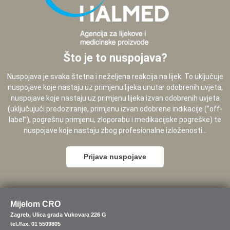
Što je to nuspojava?
Nuspojava je svaka štetna i neželjena reakcija na lijek. To uključuje
nuspojave koje nastaju uz primjenu lijeka unutar odobrenih uvjeta,
nuspojave koje nastaju uz primjenu lijeka izvan odobrenih uvjeta
(uključujući predoziranje, primjenu izvan odobrene indikacije (”off-
label”), pogrešnu primjenu, zloporabu i medikacijske pogreške) te
nuspojave koje nastaju zbog profesionalne izloženosti...
Prijava nuspojave
Mijelom CRO
Zagreb, Ulica grada Vukovara 226 G
tel./fax. 01 5509805