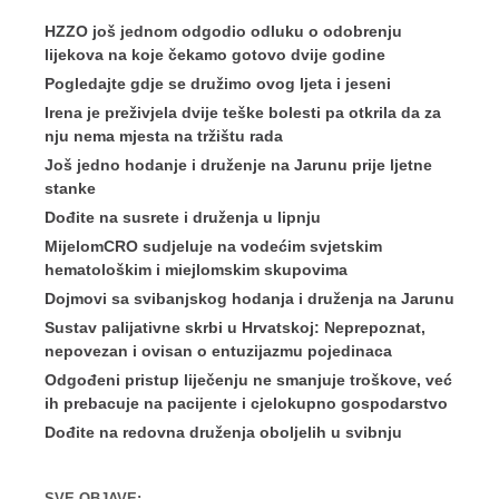
HZZO još jednom odgodio odluku o odobrenju
lijekova na koje čekamo gotovo dvije godine
Pogledajte gdje se družimo ovog ljeta i jeseni
Irena je preživjela dvije teške bolesti pa otkrila da za
nju nema mjesta na tržištu rada
Još jedno hodanje i druženje na Jarunu prije ljetne
stanke
Dođite na susrete i druženja u lipnju
MijelomCRO sudjeluje na vodećim svjetskim
hematološkim i miejlomskim skupovima
Dojmovi sa svibanjskog hodanja i druženja na Jarunu
Sustav palijativne skrbi u Hrvatskoj: Neprepoznat,
nepovezan i ovisan o entuzijazmu pojedinaca
Odgođeni pristup liječenju ne smanjuje troškove, već
ih prebacuje na pacijente i cjelokupno gospodarstvo
Dođite na redovna druženja oboljelih u svibnju