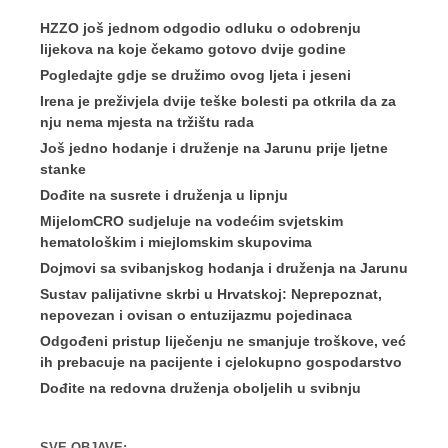
HZZO još jednom odgodio odluku o odobrenju
lijekova na koje čekamo gotovo dvije godine
Pogledajte gdje se družimo ovog ljeta i jeseni
Irena je preživjela dvije teške bolesti pa otkrila da za
nju nema mjesta na tržištu rada
Još jedno hodanje i druženje na Jarunu prije ljetne
stanke
Dođite na susrete i druženja u lipnju
MijelomCRO sudjeluje na vodećim svjetskim
hematološkim i miejlomskim skupovima
Dojmovi sa svibanjskog hodanja i druženja na Jarunu
Sustav palijativne skrbi u Hrvatskoj: Neprepoznat,
nepovezan i ovisan o entuzijazmu pojedinaca
Odgođeni pristup liječenju ne smanjuje troškove, već
ih prebacuje na pacijente i cjelokupno gospodarstvo
Dođite na redovna druženja oboljelih u svibnju