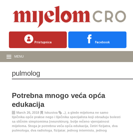
Pristupnica
Facebook
MENU
pulmolog
Potrebna mnogo veća opća
edukacija
March 26, 2018
Iskustva
..)
,
a glede mijeloma ne samo
liječnika opće prakse nego i liječnika specijalista koji obrađuju bolesti
sa sličnim simptomima (neurokirurg
,
bolje rečeno vjerojatnost
mijeloma. Stoga je potrebna veća opća edukacija
,
četiri fizijatra
,
dva
pulmologa
,
dva radiologa
,
fizijatar
,
jednog internistu
,
jednog