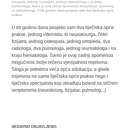
ortopeda
,
jednog osteopata
,
jednog reumatologa i na kraju
hematologa. Samo je ovaj zadnji spomenuo mogućnost
,
pulmolog
,
tri neurokirurga
,
U tih godinu dana posjetio sam dva liječnika opće
prakse
U tih godinu dana posjetio sam dva liječnika opće
prakse, jednog internistu, tri neurokirurga, četiri
fizijatra, jednog osteopata, jednog ortopeda, dva
radiologa, dva pulmologa, jednog reumatologa i na
kraju hematologa. Samo je ovaj zadnji spomenuo
mogućnost, bolje rečeno vjerojatnost mijeloma.
Stoga je potrebna veća opća edukacija, a glede
mijeloma ne samo liječnika opće prakse nego i
liječnika specijalista koji obrađuju bolesti sa sličnim
simptomima (neurokirurg, fizijatar, pulmolog,..)
NEDAVNO OBJAVLJENO: