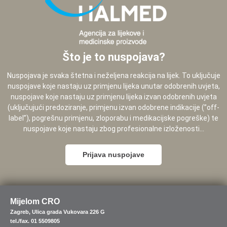
Što je to nuspojava?
Nuspojava je svaka štetna i neželjena reakcija na lijek. To uključuje
nuspojave koje nastaju uz primjenu lijeka unutar odobrenih uvjeta,
nuspojave koje nastaju uz primjenu lijeka izvan odobrenih uvjeta
(uključujući predoziranje, primjenu izvan odobrene indikacije (”off-
label”), pogrešnu primjenu, zloporabu i medikacijske pogreške) te
nuspojave koje nastaju zbog profesionalne izloženosti...
Prijava nuspojave
Mijelom CRO
Zagreb, Ulica grada Vukovara 226 G
tel./fax. 01 5509805