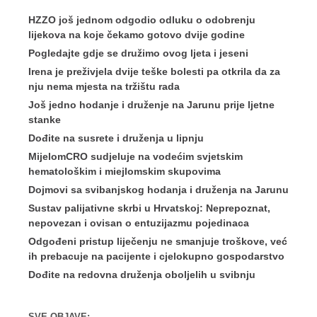
HZZO još jednom odgodio odluku o odobrenju
lijekova na koje čekamo gotovo dvije godine
Pogledajte gdje se družimo ovog ljeta i jeseni
Irena je preživjela dvije teške bolesti pa otkrila da za
nju nema mjesta na tržištu rada
Još jedno hodanje i druženje na Jarunu prije ljetne
stanke
Dođite na susrete i druženja u lipnju
MijelomCRO sudjeluje na vodećim svjetskim
hematološkim i miejlomskim skupovima
Dojmovi sa svibanjskog hodanja i druženja na Jarunu
Sustav palijativne skrbi u Hrvatskoj: Neprepoznat,
nepovezan i ovisan o entuzijazmu pojedinaca
Odgođeni pristup liječenju ne smanjuje troškove, već
ih prebacuje na pacijente i cjelokupno gospodarstvo
Dođite na redovna druženja oboljelih u svibnju