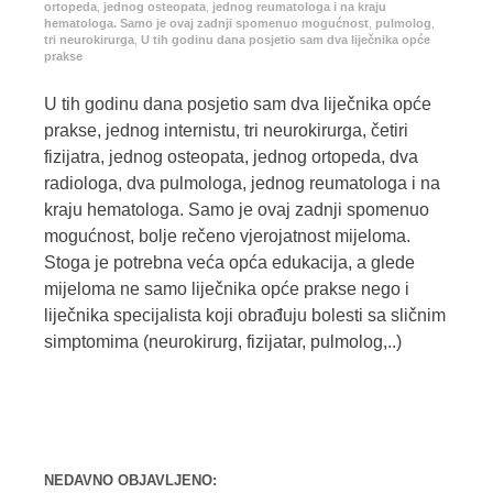
ortopeda
,
jednog osteopata
,
jednog reumatologa i na kraju
hematologa. Samo je ovaj zadnji spomenuo mogućnost
,
pulmolog
,
tri neurokirurga
,
U tih godinu dana posjetio sam dva liječnika opće
prakse
U tih godinu dana posjetio sam dva liječnika opće
prakse, jednog internistu, tri neurokirurga, četiri
fizijatra, jednog osteopata, jednog ortopeda, dva
radiologa, dva pulmologa, jednog reumatologa i na
kraju hematologa. Samo je ovaj zadnji spomenuo
mogućnost, bolje rečeno vjerojatnost mijeloma.
Stoga je potrebna veća opća edukacija, a glede
mijeloma ne samo liječnika opće prakse nego i
liječnika specijalista koji obrađuju bolesti sa sličnim
simptomima (neurokirurg, fizijatar, pulmolog,..)
NEDAVNO OBJAVLJENO: