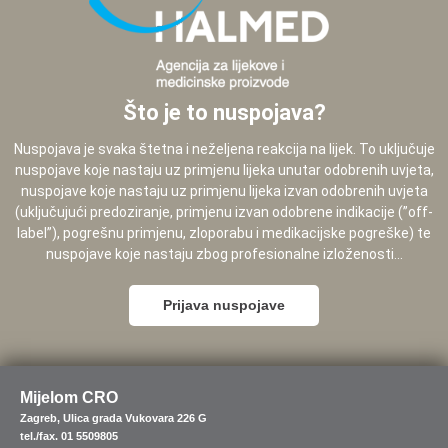
Što je to nuspojava?
Nuspojava je svaka štetna i neželjena reakcija na lijek. To uključuje
nuspojave koje nastaju uz primjenu lijeka unutar odobrenih uvjeta,
nuspojave koje nastaju uz primjenu lijeka izvan odobrenih uvjeta
(uključujući predoziranje, primjenu izvan odobrene indikacije (”off-
label”), pogrešnu primjenu, zloporabu i medikacijske pogreške) te
nuspojave koje nastaju zbog profesionalne izloženosti...
Prijava nuspojave
Mijelom CRO
Zagreb, Ulica grada Vukovara 226 G
tel./fax. 01 5509805