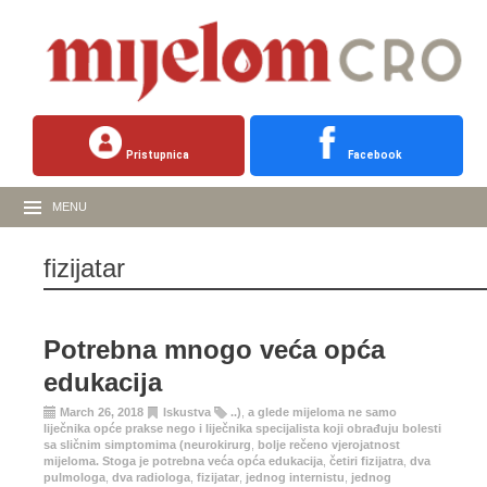
Pristupnica
Facebook
MENU
fizijatar
Potrebna mnogo veća opća
edukacija
March 26, 2018
Iskustva
..)
,
a glede mijeloma ne samo
liječnika opće prakse nego i liječnika specijalista koji obrađuju bolesti
sa sličnim simptomima (neurokirurg
,
bolje rečeno vjerojatnost
mijeloma. Stoga je potrebna veća opća edukacija
,
četiri fizijatra
,
dva
pulmologa
,
dva radiologa
,
fizijatar
,
jednog internistu
,
jednog