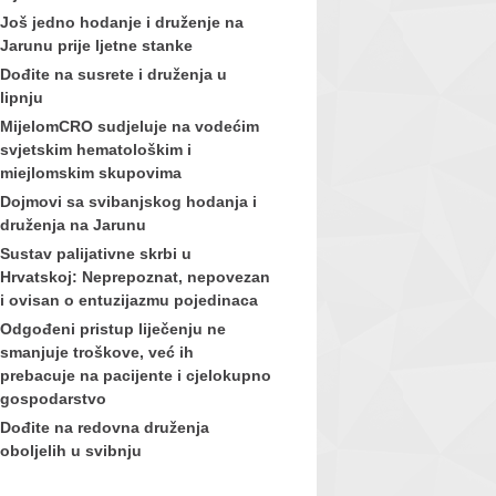
Još jedno hodanje i druženje na
Jarunu prije ljetne stanke
Dođite na susrete i druženja u
lipnju
MijelomCRO sudjeluje na vodećim
svjetskim hematološkim i
miejlomskim skupovima
Dojmovi sa svibanjskog hodanja i
druženja na Jarunu
Sustav palijativne skrbi u
Hrvatskoj: Neprepoznat, nepovezan
i ovisan o entuzijazmu pojedinaca
Odgođeni pristup liječenju ne
smanjuje troškove, već ih
prebacuje na pacijente i cjelokupno
gospodarstvo
Dođite na redovna druženja
oboljelih u svibnju