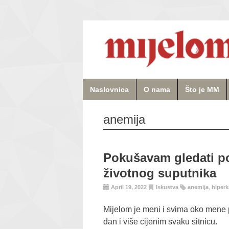
Naslovnica
O nama
Što je MM
anemija
Pokušavam gledati po
životnog suputnika
April 19, 2022
Iskustva
anemija
,
hiperk
Mijelom je meni i svima oko mene 
dan i više cijenim svaku sitnicu.