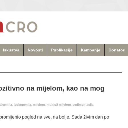
Iskustva
Novosti
Publikacije
Kampanje
Donatori
zitivno na mijelom, kao na mog
alcemija
,
leukopenija
,
mijelom
,
multipli mijelom
,
sedimentacija
promijenio pogled na sve, na bolje. Sada živim dan po