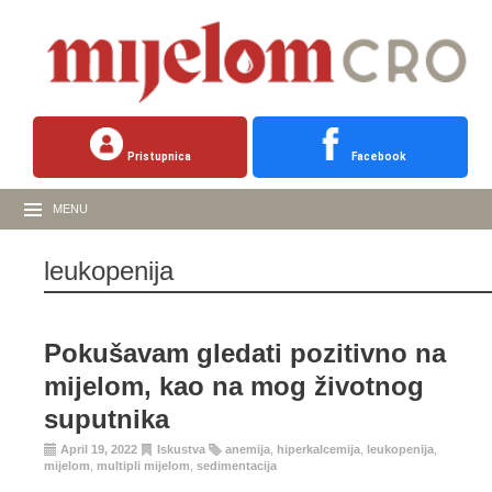
Pristupnica
Facebook
MENU
leukopenija
Pokušavam gledati pozitivno na
mijelom, kao na mog životnog
suputnika
April 19, 2022
Iskustva
anemija
,
hiperkalcemija
,
leukopenija
,
mijelom
,
multipli mijelom
,
sedimentacija