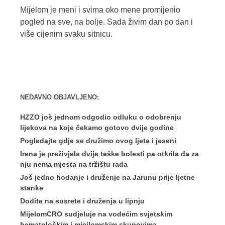
Mijelom je meni i svima oko mene promijenio
pogled na sve, na bolje. Sada živim dan po dan i
više cijenim svaku sitnicu.
NEDAVNO OBJAVLJENO:
HZZO još jednom odgodio odluku o odobrenju
lijekova na koje čekamo gotovo dvije godine
Pogledajte gdje se družimo ovog ljeta i jeseni
Irena je preživjela dvije teške bolesti pa otkrila da za
nju nema mjesta na tržištu rada
Još jedno hodanje i druženje na Jarunu prije ljetne
stanke
Dođite na susrete i druženja u lipnju
MijelomCRO sudjeluje na vodećim svjetskim
hematološkim i miejlomskim skupovima