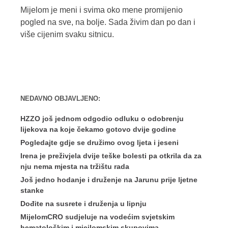
Mijelom je meni i svima oko mene promijenio
pogled na sve, na bolje. Sada živim dan po dan i
više cijenim svaku sitnicu.
NEDAVNO OBJAVLJENO:
HZZO još jednom odgodio odluku o odobrenju
lijekova na koje čekamo gotovo dvije godine
Pogledajte gdje se družimo ovog ljeta i jeseni
Irena je preživjela dvije teške bolesti pa otkrila da za
nju nema mjesta na tržištu rada
Još jedno hodanje i druženje na Jarunu prije ljetne
stanke
Dođite na susrete i druženja u lipnju
MijelomCRO sudjeluje na vodećim svjetskim
hematološkim i miejlomskim skupovima