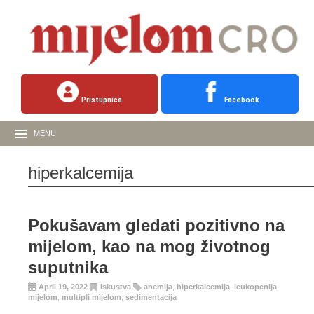
Pristupnica
Facebook
MENU
hiperkalcemija
Pokušavam gledati pozitivno na
mijelom, kao na mog životnog
suputnika
April 19, 2022
Iskustva
anemija
,
hiperkalcemija
,
leukopenija
,
mijelom
,
multipli mijelom
,
sedimentacija