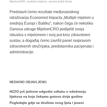
MijelomCRO
,
multipli mijelom
,
sandra bašić kinda
Predstavit ćemo rezultate međunarodnog
istraživanja Economist Impacta „Multipli mijelom u
srednjoj Europi i Baltiku“, nakon čega će nekoliko
članova udruge MijelomCRO podijeliti svoja
iskustva s mijelomom i svoj put kroz zdravstveni
sustav, a događaj ćemo završit panel raspravom
zdravstvenih stručnjaka, predstavnika pacijenata i
administracije.
NEDAVNO OBJAVLJENO:
HZZO još jednom odgodio odluku o odobrenju
lijekova na koje čekamo gotovo dvije godine
Pogledajte gdje se družimo ovog ljeta i jeseni