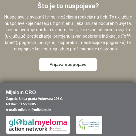
Što je to nuspojava?
Nuspojava je svaka štetna i neželjena reakcija na lijek. To uključuje
nuspojave koje nastaju uz primjenu lijeka unutar odobrenih uvjeta,
nuspojave koje nastaju uz primjenu lijeka izvan odobrenih uvjeta
(uključujući predoziranje, primjenu izvan odobrene indikacije (”off-
label”), pogrešnu primjenu, zloporabu i medikacijske pogreške) te
nuspojave koje nastaju zbog profesionalne izloženosti...
Prijava nuspojave
Mijelom CRO
Zagreb, Ulica grada Vukovara 226 G
tel./fax. 01 5509805
e-mail: mijelom@mijelom.hr