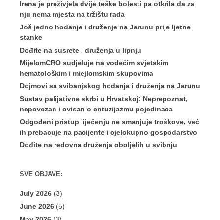
Irena je preživjela dvije teške bolesti pa otkrila da za
nju nema mjesta na tržištu rada
Još jedno hodanje i druženje na Jarunu prije ljetne
stanke
Dođite na susrete i druženja u lipnju
MijelomCRO sudjeluje na vodećim svjetskim
hematološkim i miejlomskim skupovima
Dojmovi sa svibanjskog hodanja i druženja na Jarunu
Sustav palijativne skrbi u Hrvatskoj: Neprepoznat,
nepovezan i ovisan o entuzijazmu pojedinaca
Odgođeni pristup liječenju ne smanjuje troškove, već
ih prebacuje na pacijente i cjelokupno gospodarstvo
Dođite na redovna druženja oboljelih u svibnju
SVE OBJAVE:
July 2026
(3)
June 2026
(5)
May 2026
(3)