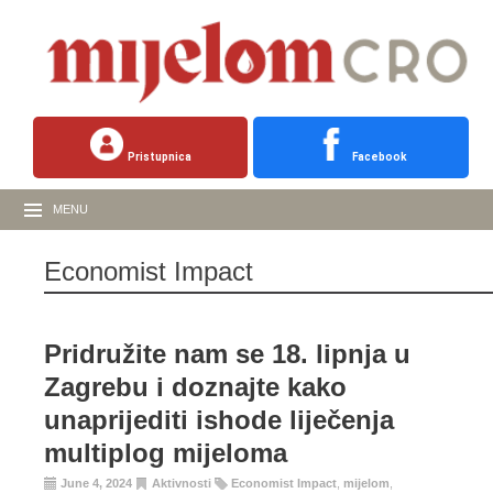
Pristupnica
Facebook
MENU
Economist Impact
Pridružite nam se 18. lipnja u
Zagrebu i doznajte kako
unaprijediti ishode liječenja
multiplog mijeloma
June 4, 2024
Aktivnosti
Economist Impact
,
mijelom
,