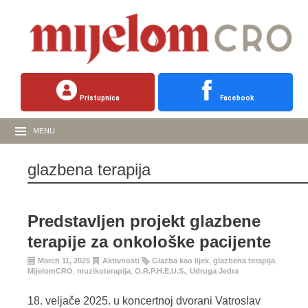
Pristupnica
Facebook
MENU
glazbena terapija
Predstavljen projekt glazbene
terapije za onkološke pacijente
March 11, 2025
Aktivnosti
Glazba kao lijek
,
glazbena terapija
,
MijelomCRO
,
muzikoterapija
,
O.R.P.H.E.U.S.
,
Udruga Jedra
18. veljače 2025. u koncertnoj dvorani Vatroslav