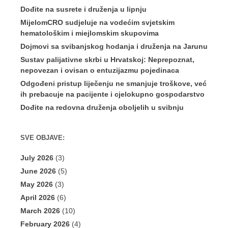
Dođite na susrete i druženja u lipnju
MijelomCRO sudjeluje na vodećim svjetskim
hematološkim i miejlomskim skupovima
Dojmovi sa svibanjskog hodanja i druženja na Jarunu
Sustav palijativne skrbi u Hrvatskoj: Neprepoznat,
nepovezan i ovisan o entuzijazmu pojedinaca
Odgođeni pristup liječenju ne smanjuje troškove, već
ih prebacuje na pacijente i cjelokupno gospodarstvo
Dođite na redovna druženja oboljelih u svibnju
SVE OBJAVE:
July 2026
(3)
June 2026
(5)
May 2026
(3)
April 2026
(6)
March 2026
(10)
February 2026
(4)