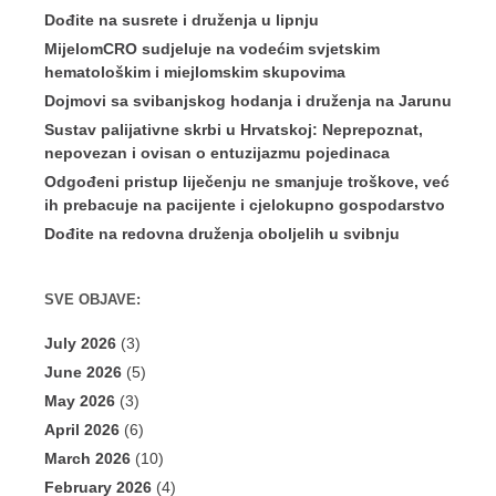
Dođite na susrete i druženja u lipnju
MijelomCRO sudjeluje na vodećim svjetskim
hematološkim i miejlomskim skupovima
Dojmovi sa svibanjskog hodanja i druženja na Jarunu
Sustav palijativne skrbi u Hrvatskoj: Neprepoznat,
nepovezan i ovisan o entuzijazmu pojedinaca
Odgođeni pristup liječenju ne smanjuje troškove, već
ih prebacuje na pacijente i cjelokupno gospodarstvo
Dođite na redovna druženja oboljelih u svibnju
SVE OBJAVE:
July 2026
(3)
June 2026
(5)
May 2026
(3)
April 2026
(6)
March 2026
(10)
February 2026
(4)