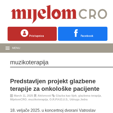
Pristupnica
Facebook
MENU
muzikoterapija
Predstavljen projekt glazbene
terapije za onkološke pacijente
March 11, 2025
Aktivnosti
Glazba kao lijek
,
glazbena terapija
,
MijelomCRO
,
muzikoterapija
,
O.R.P.H.E.U.S.
,
Udruga Jedra
18. veljače 2025. u koncertnoj dvorani Vatroslav