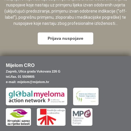
nuspojave koje nastaju uz primjenu lijeka izvan odobrenih uvjeta
(uključujući predoziranje, primjenu izvan odobrene indikacije (”off-
label”), pogrešnu primjenu, zloporabu i medikacijske pogreške) te
nuspojave koje nastaju zbog profesionalne izloženosti...
Prijava nuspojave
Mijelom CRO
Zagreb, Ulica grada Vukovara 226 G
tel./fax. 01 5509805
e-mail: mijelom@mijelom.hr