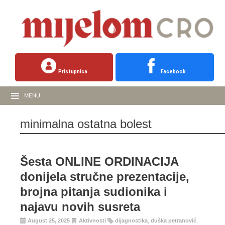
Pristupnica
Facebook
MENU
minimalna ostatna bolest
Šesta ONLINE ORDINACIJA
donijela stručne prezentacije,
brojna pitanja sudionika i
najavu novih susreta
August 25, 2025
Aktivnosti
dijagnostika
,
duška petranović
,