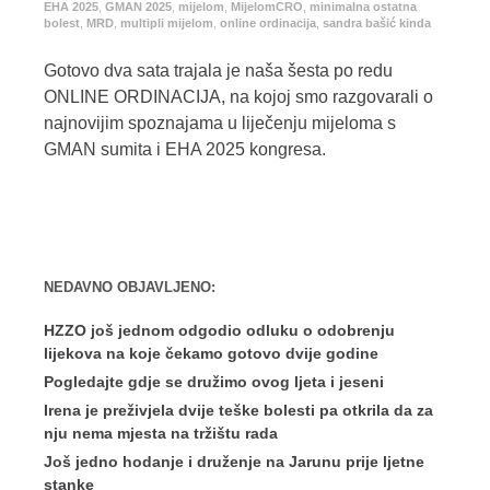
EHA 2025
,
GMAN 2025
,
mijelom
,
MijelomCRO
,
minimalna ostatna
bolest
,
MRD
,
multipli mijelom
,
online ordinacija
,
sandra bašić kinda
Gotovo dva sata trajala je naša šesta po redu
ONLINE ORDINACIJA, na kojoj smo razgovarali o
najnovijim spoznajama u liječenju mijeloma s
GMAN sumita i EHA 2025 kongresa.
NEDAVNO OBJAVLJENO:
HZZO još jednom odgodio odluku o odobrenju
lijekova na koje čekamo gotovo dvije godine
Pogledajte gdje se družimo ovog ljeta i jeseni
Irena je preživjela dvije teške bolesti pa otkrila da za
nju nema mjesta na tržištu rada
Još jedno hodanje i druženje na Jarunu prije ljetne
stanke