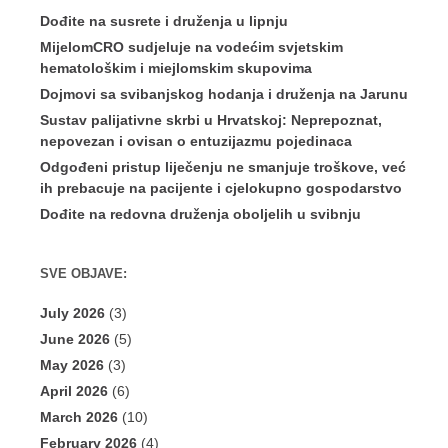
Dođite na susrete i druženja u lipnju
MijelomCRO sudjeluje na vodećim svjetskim
hematološkim i miejlomskim skupovima
Dojmovi sa svibanjskog hodanja i druženja na Jarunu
Sustav palijativne skrbi u Hrvatskoj: Neprepoznat,
nepovezan i ovisan o entuzijazmu pojedinaca
Odgođeni pristup liječenju ne smanjuje troškove, već
ih prebacuje na pacijente i cjelokupno gospodarstvo
Dođite na redovna druženja oboljelih u svibnju
SVE OBJAVE:
July 2026
(3)
June 2026
(5)
May 2026
(3)
April 2026
(6)
March 2026
(10)
February 2026
(4)