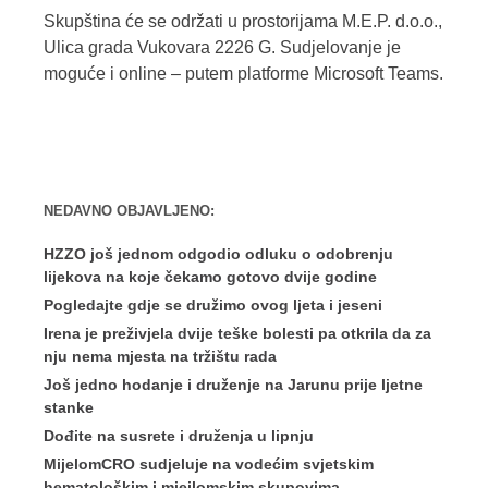
Skupština će se održati u prostorijama M.E.P. d.o.o.,
Ulica grada Vukovara 2226 G. Sudjelovanje je
moguće i online – putem platforme Microsoft Teams.
NEDAVNO OBJAVLJENO:
HZZO još jednom odgodio odluku o odobrenju
lijekova na koje čekamo gotovo dvije godine
Pogledajte gdje se družimo ovog ljeta i jeseni
Irena je preživjela dvije teške bolesti pa otkrila da za
nju nema mjesta na tržištu rada
Još jedno hodanje i druženje na Jarunu prije ljetne
stanke
Dođite na susrete i druženja u lipnju
MijelomCRO sudjeluje na vodećim svjetskim
hematološkim i miejlomskim skupovima