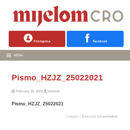
Pristupnica
Facebook
MENU
Pismo_HZJZ_25022021
February 26, 2021
Urednik
Pismo_HZJZ_25022021
Category | Bookmark the
permalink
.