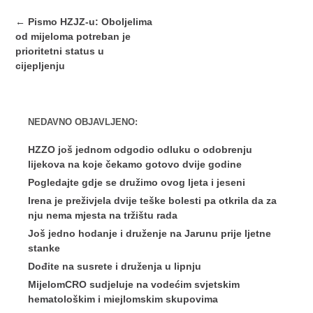
Post
←
Pismo HZJZ-u: Oboljelima
navigation
od mijeloma potreban je
prioritetni status u
cijepljenju
NEDAVNO OBJAVLJENO:
HZZO još jednom odgodio odluku o odobrenju
lijekova na koje čekamo gotovo dvije godine
Pogledajte gdje se družimo ovog ljeta i jeseni
Irena je preživjela dvije teške bolesti pa otkrila da za
nju nema mjesta na tržištu rada
Još jedno hodanje i druženje na Jarunu prije ljetne
stanke
Dođite na susrete i druženja u lipnju
MijelomCRO sudjeluje na vodećim svjetskim
hematološkim i miejlomskim skupovima