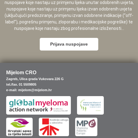
nuspojave koje nastaju uz primjenu lijeka unutar odobrenih uvjeta,
nuspojave koje nastaju uz primjenu lijeka izvan odobrenih uvjeta
(uključujući predoziranje, primjenu izvan odobrene indikacije (”off-
label”), pogrešnu primjenu, zloporabu i medikacijske pogreške) te
nuspojave koje nastaju zbog profesionalne izloženosti...
Prijava nuspojave
Mijelom CRO
Zagreb, Ulica grada Vukovara 226 G
tel./fax. 01 5509805
e-mail: mijelom@mijelom.hr