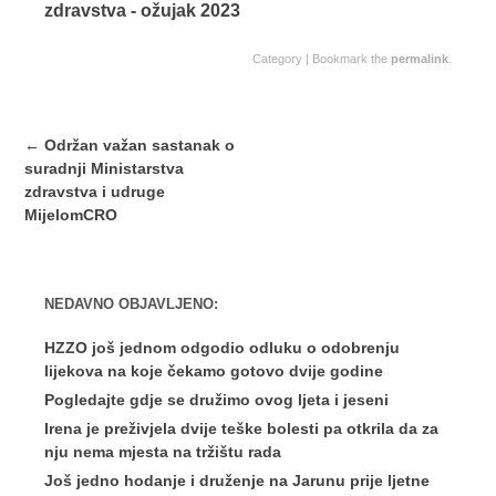
zdravstva - ožujak 2023
Category | Bookmark the
permalink
.
Post
←
Održan važan sastanak o
navigation
suradnji Ministarstva
zdravstva i udruge
MijelomCRO
NEDAVNO OBJAVLJENO:
HZZO još jednom odgodio odluku o odobrenju
lijekova na koje čekamo gotovo dvije godine
Pogledajte gdje se družimo ovog ljeta i jeseni
Irena je preživjela dvije teške bolesti pa otkrila da za
nju nema mjesta na tržištu rada
Još jedno hodanje i druženje na Jarunu prije ljetne