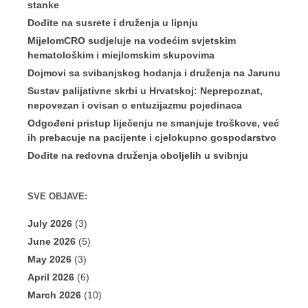
stanke
Dođite na susrete i druženja u lipnju
MijelomCRO sudjeluje na vodećim svjetskim
hematološkim i miejlomskim skupovima
Dojmovi sa svibanjskog hodanja i druženja na Jarunu
Sustav palijativne skrbi u Hrvatskoj: Neprepoznat,
nepovezan i ovisan o entuzijazmu pojedinaca
Odgođeni pristup liječenju ne smanjuje troškove, već
ih prebacuje na pacijente i cjelokupno gospodarstvo
Dođite na redovna druženja oboljelih u svibnju
SVE OBJAVE:
July 2026
(3)
June 2026
(5)
May 2026
(3)
April 2026
(6)
March 2026
(10)