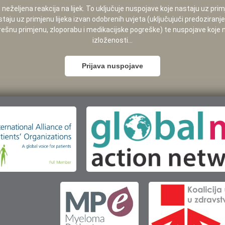
neželjena reakcija na lijek. To uključuje nuspojave koje nastaju uz pri
staju uz primjenu lijeka izvan odobrenih uvjeta (uključujući predoziranj
pogrešnu primjenu, zloporabu i medikacijske pogreške) te nuspojave koje
izloženosti...
Prijava nuspojave