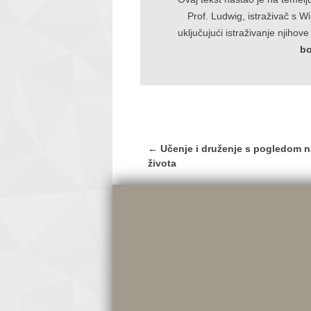
Prof. Ludwig, istraživač s W
uključujući istraživanje njihov
bo
Post
←
Učenje i druženje s pogledom na
navigation
života