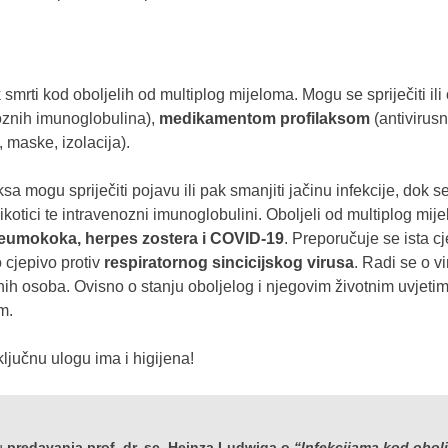
 smrti kod oboljelih od multiplog mijeloma. Mogu se spriječiti ili 
oznih imunoglobulina),
medikamentom profilaksom
(antivirusni
 maske, izolacija).
a mogu spriječiti pojavu ili pak smanjiti jačinu infekcije, dok s
imikotici te intravenozni imunoglobulini. Oboljeli od multiplog mijel
neumokoka, herpes zostera i COVID-19
. Preporučuje se ista cj
o cjepivo protiv
respiratornog sincicijskog virusa
. Radi se o v
nih osoba. Ovisno o stanju oboljelog i njegovim životnim uvjetim
m.
 ključnu ulogu ima i higijena!
ju
predavanja
prof. dr. sc. Heinza Ludwiga
o
“Infekcijama kod obolj