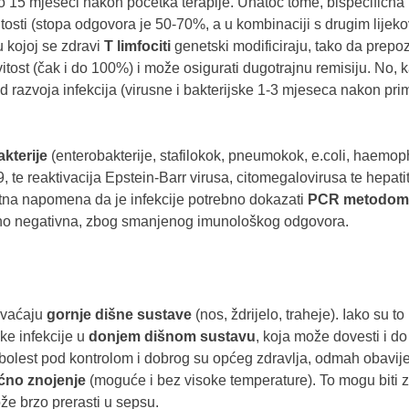
o 15 mjeseci nakon početka terapije. Unatoč tome, bispecifična p
itosti (stopa odgovora je 50-70%, a u kombinaciji s drugim lije
 kojoj se zdravi
T limfociti
genetski modificiraju, tako da prepo
tost (čak i do 100%) i može osigurati dugotrajnu remisiju. No, kao
 razvoja infekcija (virusne i bakterijske 1-3 mjeseca nakon prim
akterije
(enterobakterije, stafilokok, pneumokok, e.coli, haemop
 te reaktivacija Epstein-Barr virusa, citomegalovirusa te hepatiti
 bitna napomena da je infekcije potrebno dokazati
PCR metodom
žno negativna, zbog smanjenog imunološkog odgovora.
hvaćaju
gornje dišne sustave
(nos, ždrijelo, traheje). Iako su t
ske infekcije u
donjem dišnom sustavu
, koja može dovesti i do
je bolest pod kontrolom i dobrog su općeg zdravlja, odmah obavije
oćno znojenje
(moguće i bez visoke temperature). To mogu biti zn
že brzo prerasti u sepsu.