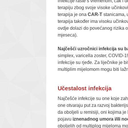
infekcije raste s vremenom, čak i d
terapiju zbog svoje visoke učinkov
terapija je ona
CAR-T
stanicama, u
terapija također ima visoku učinkovi
ovdje dolazi do povećanog rizika od
mjeseca).
Najčešći uzročnici infekcija su b
simplex, varicella zoster, COVID-19,
infekcije su rjeđe. Za liječnike je
multiplim mijelomom mogu biti la
Učestalost infekcija
Najčešće infekcije su one koje za
one otvaraju put za razvoj bakterij
da oboljeli u remisiji, oni kojima 
pojavu
iznenadnog umora i/ili n
oboljelih od multiplog mijeloma mo