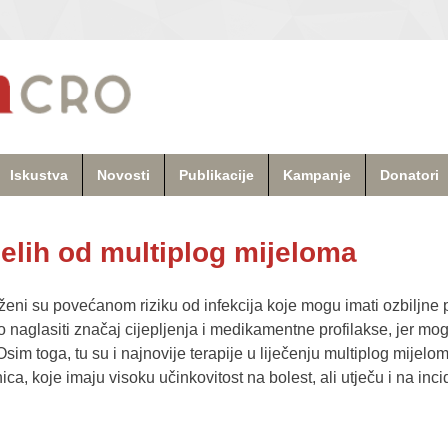
Iskustva
Novosti
Publikacije
Kampanje
Donatori
jelih od multiplog mijeloma
ženi su povećanom riziku od infekcija koje mogu imati ozbiljne p
 naglasiti značaj cijepljenja i medikamentne profilakse, jer mog
u. Osim toga, tu su i najnovije terapije u liječenju multiplog mij
ica, koje imaju visoku učinkovitost na bolest, ali utječu i na inci