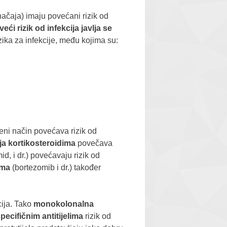
čaja) imaju povećani rizik od
veći rizik od infekcija javlja se
zika za infekcije, među kojima su:
đeni način povećava rizik od
ja kortikosteroidima
povečava
id, i dr.) povećavaju rizik od
oma
(bortezomib i dr.) također
cija. Tako
monokolonalna
pecifičnim antitijelima
rizik od