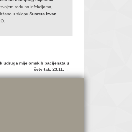
o svojem radu na infekcijama,
 održano u sklopu
Susreta izvan
RO.
nak udruga mijelomskih pacijenata u
četvrtak, 23.11.
→