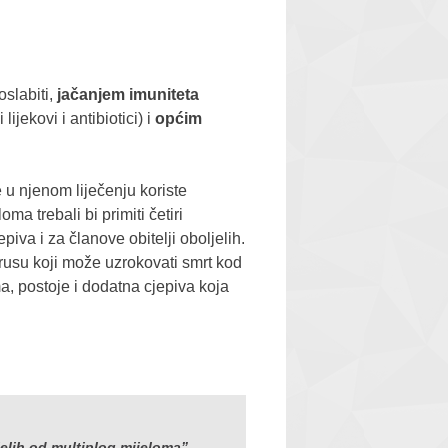
oslabiti,
jačanjem imuniteta
 lijekovi i antibiotici) i
općim
e u njenom liječenju koriste
oma trebali bi primiti četiri
epiva i za članove obitelji oboljelih.
irusu koji može uzrokovati smrt kod
a, postoje i dodatna cjepiva koja
elih od multiplog mijeloma”
.