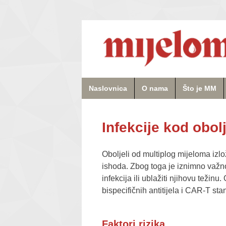
Naslovnica
O nama
Što je MM
Infekcije kod obol
Oboljeli od multiplog mijeloma izlo
ishoda. Zbog toga je iznimno važno
infekcija ili ublažiti njihovu težin
bispecifičnih antitijela i CAR-T stan
Faktori rizika