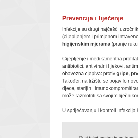
Prevencija i liječenje
Infekcije su drugi najčešći uzročnik
(cijepljenjem i primjenom intraven
higijenskim mjerama
(pranje ruku,
Cijepljenje i medikamentna profilaks
antibiotici, antiviralni lijekovi, ant
obavezna cjepiva: protiv
gripe, p
Također, na tržištu se pojavilo nov
djece, starijih i imunokompromitira
može razmotriti sa svojim liječniko
U spriječavanju i kontroli infekcija
Ovaj tekst nastao je na temel