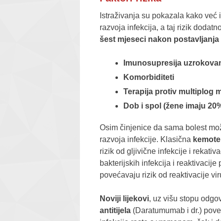
Istraživanja su pokazala kako već
razvoja infekcija, a taj rizik doda
šest mjeseci nakon postavljanja
Imunosupresija uzrokov
Komorbiditeti
Terapija protiv multiplog 
Dob i spol (žene imaju 20% 
Osim činjenice da sama bolest može 
razvoja infekcije. Klasična
kemote
rizik od gljivične infekcije i rekati
bakterijskih infekcija i reaktivacije
povećavaju rizik od reaktivacije vir
Noviji lijekovi
, uz višu stopu odgov
antitijela
(Daratumumab i dr.) poveća