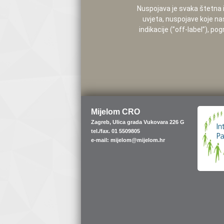
Nuspojava je svaka štetna i 
uvjeta, nuspojave koje na
indikacije (”off-label”), 
Mijelom CRO
Zagreb, Ulica grada Vukovara 226 G
tel./fax. 01 5509805
e-mail: mijelom@mijelom.hr