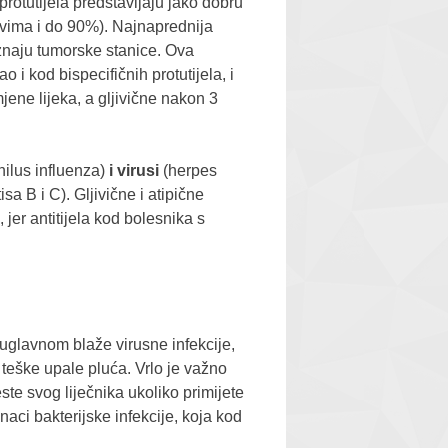
rotutijela predstavljaju jako dobru
kovima i do 90%). Najnaprednija
znaju tumorske stanice. Ova
 i kod bispecifičnih protutijela, i
jene lijeka, a gljivične nakon 3
hilus influenza)
i virusi
(herpes
sa B i C). Gljivične i atipične
, jer antitijela kod bolesnika s
o uglavnom blaže virusne infekcije,
 teške upale pluća. Vrlo je važno
ste svog liječnika ukoliko primijete
aci bakterijske infekcije, koja kod