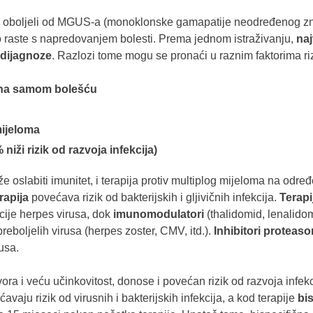
 i oboljeli od MGUS-a (monoklonske gamapatije neodređenog zna
tno raste s napredovanjem bolesti. Prema jednom istraživanju,
naj
 dijagnoze
. Razlozi tome mogu se pronaći u raznim faktorima ri
ana samom bolešću
mijeloma
niži rizik od razvoja infekcija)
oslabiti imunitet, i terapija protiv multiplog mijeloma na odre
rapija
povećava rizik od bakterijskih i gljivičnih infekcija.
Terapi
vacije herpes virusa, dok
imunomodulatori
(thalidomid, lenalidom
 preboljelih virusa (herpes zoster, CMV, itd.).
Inhibitori proteas
usa.
ora i veću učinkovitost, donose i povećan rizik od razvoja infek
vaju rizik od virusnih i bakterijskih infekcija, a kod terapije
bis