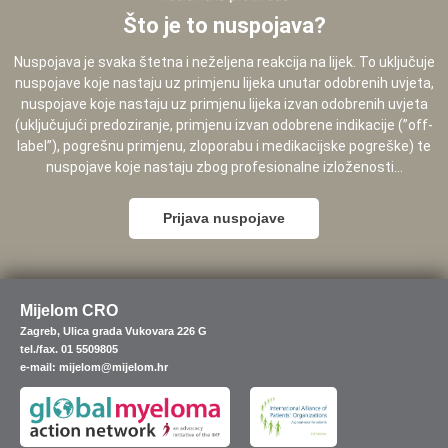
Što je to nuspojava?
Nuspojava je svaka štetna i neželjena reakcija na lijek. To uključuje
nuspojave koje nastaju uz primjenu lijeka unutar odobrenih uvjeta,
nuspojave koje nastaju uz primjenu lijeka izvan odobrenih uvjeta
(uključujući predoziranje, primjenu izvan odobrene indikacije (”off-
label”), pogrešnu primjenu, zloporabu i medikacijske pogreške) te
nuspojave koje nastaju zbog profesionalne izloženosti...
Prijava nuspojave
Mijelom CRO
Zagreb, Ulica grada Vukovara 226 G
tel./fax. 01 5509805
e-mail: mijelom@mijelom.hr