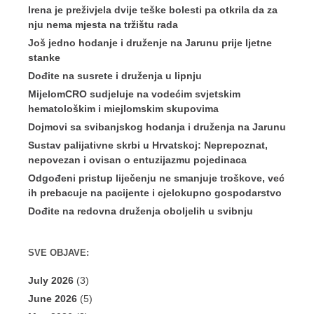
Irena je preživjela dvije teške bolesti pa otkrila da za
nju nema mjesta na tržištu rada
Još jedno hodanje i druženje na Jarunu prije ljetne
stanke
Dođite na susrete i druženja u lipnju
MijelomCRO sudjeluje na vodećim svjetskim
hematološkim i miejlomskim skupovima
Dojmovi sa svibanjskog hodanja i druženja na Jarunu
Sustav palijativne skrbi u Hrvatskoj: Neprepoznat,
nepovezan i ovisan o entuzijazmu pojedinaca
Odgođeni pristup liječenju ne smanjuje troškove, već
ih prebacuje na pacijente i cjelokupno gospodarstvo
Dođite na redovna druženja oboljelih u svibnju
SVE OBJAVE:
July 2026
(3)
June 2026
(5)