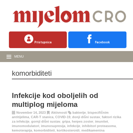
Pristupnica
Facebook
MENU
komorbiditeti
Infekcije kod oboljelih od
multiplog mijeloma
November 14, 2023
Aktivnosti
bakterije
,
bispecifičnim
antitijelima
,
CAR-T stanica
,
COVID-19
,
donji dišni sustav
,
faktori rizika
za infekcije
,
gornji dišni sustav
,
gripa
,
herpes zoster
,
imunitet
,
imunomodulatori
,
imunosupresija
,
infekcije
,
inhibitori proteasoma
,
kemoterapija
,
komorbiditeti
,
kortikosteroidi
,
medikamentna