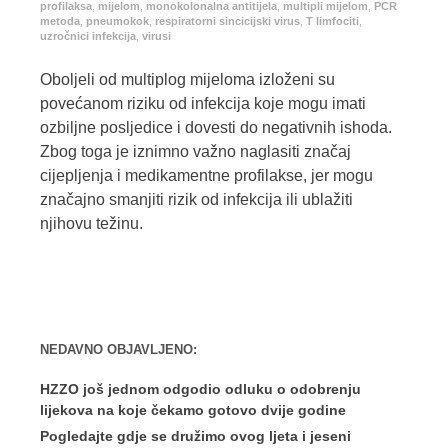
profilaksa
,
mijelom
,
monokolonalna antitijela
,
multipli mijelom
,
PCR
metoda
,
pneumokok
,
respiratorni sincicijski virus
,
T limfociti
,
uzročnici infekcija
,
virusi
Oboljeli od multiplog mijeloma izloženi su
povećanom riziku od infekcija koje mogu imati
ozbiljne posljedice i dovesti do negativnih ishoda.
Zbog toga je iznimno važno naglasiti značaj
cijepljenja i medikamentne profilakse, jer mogu
značajno smanjiti rizik od infekcija ili ublažiti
njihovu težinu.
NEDAVNO OBJAVLJENO:
HZZO još jednom odgodio odluku o odobrenju
lijekova na koje čekamo gotovo dvije godine
Pogledajte gdje se družimo ovog ljeta i jeseni