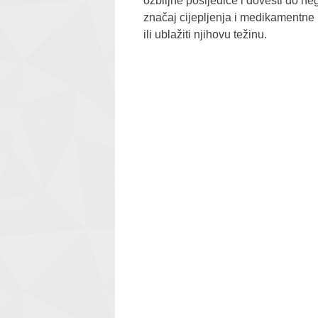
ozbiljne posljedice i dovesti do ne
značaj cijepljenja i medikamentne p
ili ublažiti njihovu težinu.