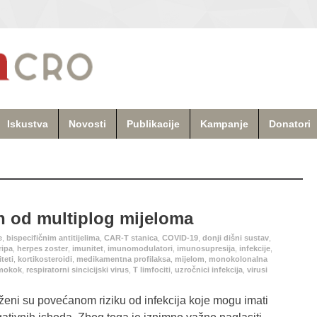
Iskustva
Novosti
Publikacije
Kampanje
Donatori
ih od multiplog mijeloma
e
,
bispecifičnim antitijelima
,
CAR-T stanica
,
COVID-19
,
donji dišni sustav
,
ripa
,
herpes zoster
,
imunitet
,
imunomodulatori
,
imunosupresija
,
infekcije
,
teti
,
kortikosteroidi
,
medikamentna profilaksa
,
mijelom
,
monokolonalna
mokok
,
respiratorni sincicijski virus
,
T limfociti
,
uzročnici infekcija
,
virusi
oženi su povećanom riziku od infekcija koje mogu imati