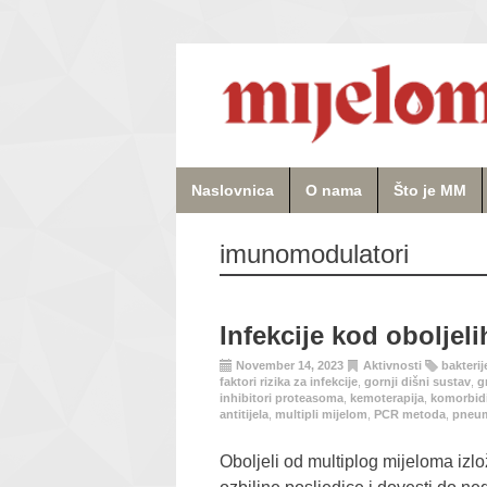
Naslovnica
O nama
Što je MM
imunomodulatori
Infekcije kod oboljel
November 14, 2023
Aktivnosti
bakterij
faktori rizika za infekcije
,
gornji dišni sustav
,
g
inhibitori proteasoma
,
kemoterapija
,
komorbidi
antitijela
,
multipli mijelom
,
PCR metoda
,
pneu
Oboljeli od multiplog mijeloma izl