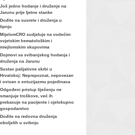
Još jedno hodanje i druženje na
Jarunu prije ljetne stanke
Dođite na susrete i druženja u
lipnju
MijelomCRO sudjeluje na vodećim
svjetskim hematološkim i
miejlomskim skupovima
Dojmovi sa svibanjskog hodanja i
druženja na Jarunu
Sustav palijativne skrbi u
Hrvatskoj: Neprepoznat, nepovezan
i ovisan o entuzijazmu pojedinaca
Odgođeni pristup liječenju ne
smanjuje troškove, već ih
prebacuje na pacijente i cjelokupno
gospodarstvo
Dođite na redovna druženja
oboljelih u svibnju