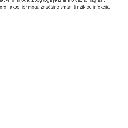
gativnih ishoda. Zbog toga je iznimno važno naglasiti
rofilakse, jer mogu značajno smanjiti rizik od infekcija