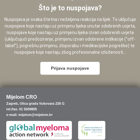
Što je to nuspojava?
Nuspojava je svaka štetna i neželjena reakcija na lijek. To uključuje
nuspojave koje nastaju uz primjenu lijeka unutar odobrenih uvjeta,
nuspojave koje nastaju uz primjenu lijeka izvan odobrenih uvjeta
(uključujući predoziranje, primjenu izvan odobrene indikacije (”off-
label”), pogrešnu primjenu, zloporabu i medikacijske pogreške) te
nuspojave koje nastaju zbog profesionalne izloženosti...
Prijava nuspojave
Mijelom CRO
Zagreb, Ulica grada Vukovara 226 G
tel./fax. 01 5509805
e-mail: mijelom@mijelom.hr