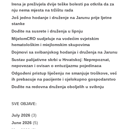
Irena je preživjela dvije teške bolesti pa otkrila da za
nju nema mjesta na tržištu rada
Još jedno hodanje i druženje na Jarunu prije ljetne
stanke
Dođite na susrete i druženja u lipnju
MijelomCRO sudjeluje na vodećim svjetskim
hematološkim i miejlomskim skupovima
Dojmovi sa svibanjskog hodanja i druženja na Jarunu
Sustav palijativne skrbi u Hrvatskoj: Neprepoznat,
nepovezan i ovisan o entuzijazmu pojedinaca
Odgođeni pristup liječenju ne smanjuje troškove, već
ih prebacuje na pacijente i cjelokupno gospodarstvo
Dođite na redovna druženja oboljelih u svibnju
SVE OBJAVE:
July 2026
(3)
June 2026
(5)