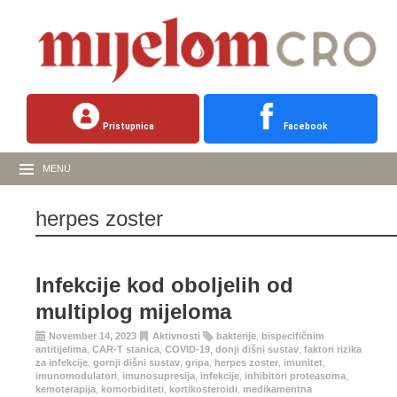
Pristupnica
Facebook
MENU
herpes zoster
Infekcije kod oboljelih od
multiplog mijeloma
November 14, 2023
Aktivnosti
bakterije
,
bispecifičnim
antitijelima
,
CAR-T stanica
,
COVID-19
,
donji dišni sustav
,
faktori rizika
za infekcije
,
gornji dišni sustav
,
gripa
,
herpes zoster
,
imunitet
,
imunomodulatori
,
imunosupresija
,
infekcije
,
inhibitori proteasoma
,
kemoterapija
,
komorbiditeti
,
kortikosteroidi
,
medikamentna