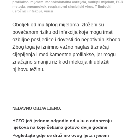
profilaksa
,
mijelom
,
monokolonalna antitijela
,
multipli mijelom
,
PCR
metoda
,
pneumokok
,
respiratorni sincicijski virus
,
T limfociti
,
uzročnici infekcija
,
virusi
Oboljeli od multiplog mijeloma izloženi su
povećanom riziku od infekcija koje mogu imati
ozbiljne posljedice i dovesti do negativnih ishoda.
Zbog toga je iznimno važno naglasiti značaj
cijepljenja i medikamentne profilakse, jer mogu
značajno smanjiti rizik od infekcija ili ublažiti
njihovu težinu.
NEDAVNO OBJAVLJENO:
HZZO još jednom odgodio odluku o odobrenju
lijekova na koje čekamo gotovo dvije godine
Pogledajte gdje se družimo ovog ljeta i jeseni