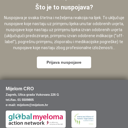
Što je to nuspojava?
Nuspojava je svaka štetna i neželjena reakcija na lijek. To uključuje
nuspojave koje nastaju uz primjenu lijeka unutar odobrenih uvjeta,
nuspojave koje nastaju uz primjenu lijeka izvan odobrenih uvjeta
(uključujući predoziranje, primjenu izvan odobrene indikacije (”off-
label”), pogrešnu primjenu, zloporabu i medikacijske pogreške) te
nuspojave koje nastaju zbog profesionalne izloženosti...
Prijava nuspojave
Mijelom CRO
Zagreb, Ulica grada Vukovara 226 G
tel./fax. 01 5509805
e-mail: mijelom@mijelom.hr