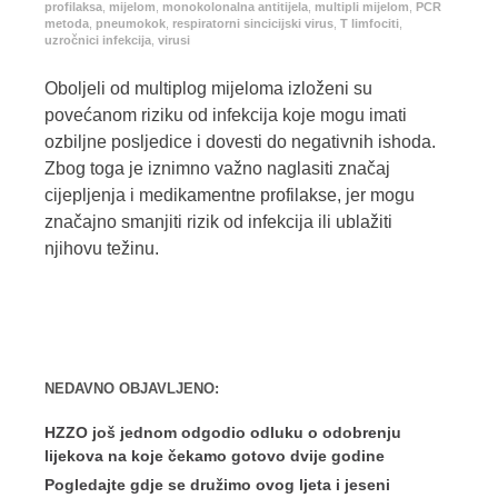
profilaksa
,
mijelom
,
monokolonalna antitijela
,
multipli mijelom
,
PCR
metoda
,
pneumokok
,
respiratorni sincicijski virus
,
T limfociti
,
uzročnici infekcija
,
virusi
Oboljeli od multiplog mijeloma izloženi su
povećanom riziku od infekcija koje mogu imati
ozbiljne posljedice i dovesti do negativnih ishoda.
Zbog toga je iznimno važno naglasiti značaj
cijepljenja i medikamentne profilakse, jer mogu
značajno smanjiti rizik od infekcija ili ublažiti
njihovu težinu.
NEDAVNO OBJAVLJENO:
HZZO još jednom odgodio odluku o odobrenju
lijekova na koje čekamo gotovo dvije godine
Pogledajte gdje se družimo ovog ljeta i jeseni