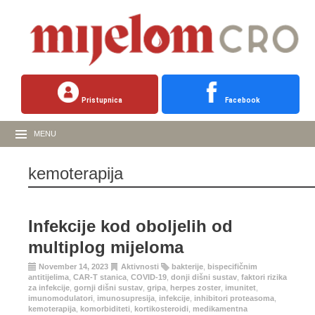
Pristupnica
Facebook
MENU
kemoterapija
Infekcije kod oboljelih od
multiplog mijeloma
November 14, 2023
Aktivnosti
bakterije
,
bispecifičnim
antitijelima
,
CAR-T stanica
,
COVID-19
,
donji dišni sustav
,
faktori rizika
za infekcije
,
gornji dišni sustav
,
gripa
,
herpes zoster
,
imunitet
,
imunomodulatori
,
imunosupresija
,
infekcije
,
inhibitori proteasoma
,
kemoterapija
,
komorbiditeti
,
kortikosteroidi
,
medikamentna