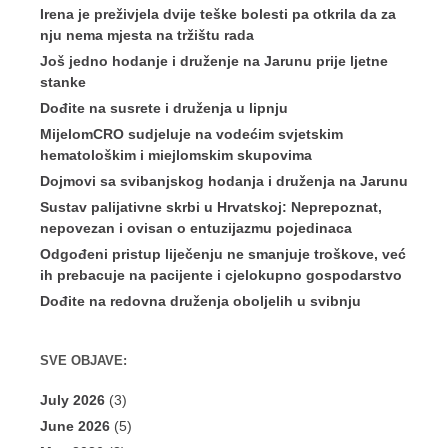
Irena je preživjela dvije teške bolesti pa otkrila da za
nju nema mjesta na tržištu rada
Još jedno hodanje i druženje na Jarunu prije ljetne
stanke
Dođite na susrete i druženja u lipnju
MijelomCRO sudjeluje na vodećim svjetskim
hematološkim i miejlomskim skupovima
Dojmovi sa svibanjskog hodanja i druženja na Jarunu
Sustav palijativne skrbi u Hrvatskoj: Neprepoznat,
nepovezan i ovisan o entuzijazmu pojedinaca
Odgođeni pristup liječenju ne smanjuje troškove, već
ih prebacuje na pacijente i cjelokupno gospodarstvo
Dođite na redovna druženja oboljelih u svibnju
SVE OBJAVE:
July 2026
(3)
June 2026
(5)